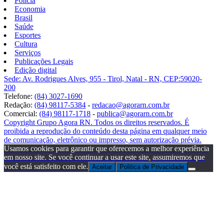
Polícia
Economia
Brasil
Saúde
Esportes
Cultura
Serviços
Publicações Legais
Edição digital
Sede: Av. Rodrigues Alves, 955 - Tirol, Natal - RN, CEP:59020-
200
Telefone:
(84) 3027-1690
Redação:
(84) 98117-5384
-
redacao@agorarn.com.br
Comercial:
(84) 98117-1718
-
publica@agorarn.com.br
Copyright Grupo Agora RN. Todos os direitos reservados. É
proibida a reprodução do conteúdo desta página em qualquer meio
de comunicação, eletrônico ou impresso, sem autorização prévia.
Usamos cookies para garantir que oferecemos a melhor experiência
em nosso site. Se você continuar a usar este site, assumiremos que
você está satisfeito com ele.
Aceitar
Politica de Privacidade