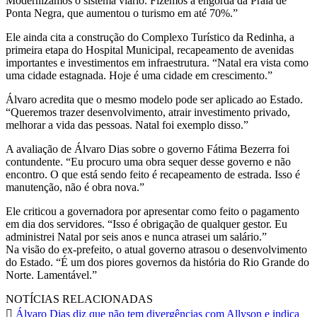
Modernizamos o sistema viário. Fizemos a engorda da Praia de
Ponta Negra, que aumentou o turismo em até 70%.”
Ele ainda cita a construção do Complexo Turístico da Redinha, a
primeira etapa do Hospital Municipal, recapeamento de avenidas
importantes e investimentos em infraestrutura. “Natal era vista como
uma cidade estagnada. Hoje é uma cidade em crescimento.”
Álvaro acredita que o mesmo modelo pode ser aplicado ao Estado.
“Queremos trazer desenvolvimento, atrair investimento privado,
melhorar a vida das pessoas. Natal foi exemplo disso.”
A avaliação de Álvaro Dias sobre o governo Fátima Bezerra foi
contundente. “Eu procuro uma obra sequer desse governo e não
encontro. O que está sendo feito é recapeamento de estrada. Isso é
manutenção, não é obra nova.”
Ele criticou a governadora por apresentar como feito o pagamento
em dia dos servidores. “Isso é obrigação de qualquer gestor. Eu
administrei Natal por seis anos e nunca atrasei um salário.”
Na visão do ex-prefeito, o atual governo atrasou o desenvolvimento
do Estado. “É um dos piores governos da história do Rio Grande do
Norte. Lamentável.”
NOTÍCIAS RELACIONADAS
Álvaro Dias diz que não tem divergências com Allyson e indica