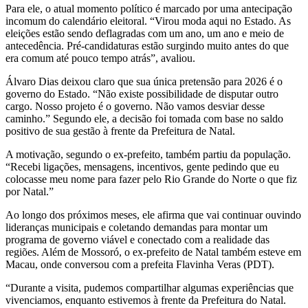
Para ele, o atual momento político é marcado por uma antecipação
incomum do calendário eleitoral. “Virou moda aqui no Estado. As
eleições estão sendo deflagradas com um ano, um ano e meio de
antecedência. Pré-candidaturas estão surgindo muito antes do que
era comum até pouco tempo atrás”, avaliou.
Álvaro Dias deixou claro que sua única pretensão para 2026 é o
governo do Estado. “Não existe possibilidade de disputar outro
cargo. Nosso projeto é o governo. Não vamos desviar desse
caminho.” Segundo ele, a decisão foi tomada com base no saldo
positivo de sua gestão à frente da Prefeitura de Natal.
A motivação, segundo o ex-prefeito, também partiu da população.
“Recebi ligações, mensagens, incentivos, gente pedindo que eu
colocasse meu nome para fazer pelo Rio Grande do Norte o que fiz
por Natal.”
Ao longo dos próximos meses, ele afirma que vai continuar ouvindo
lideranças municipais e coletando demandas para montar um
programa de governo viável e conectado com a realidade das
regiões. Além de Mossoró, o ex-prefeito de Natal também esteve em
Macau, onde conversou com a prefeita Flavinha Veras (PDT).
“Durante a visita, pudemos compartilhar algumas experiências que
vivenciamos, enquanto estivemos à frente da Prefeitura do Natal.