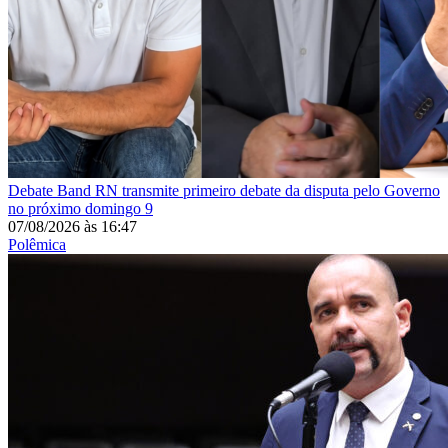
Debate
Band RN transmite primeiro debate da disputa pelo Governo
no próximo domingo 9
07/08/2026
às
16:47
Polêmica