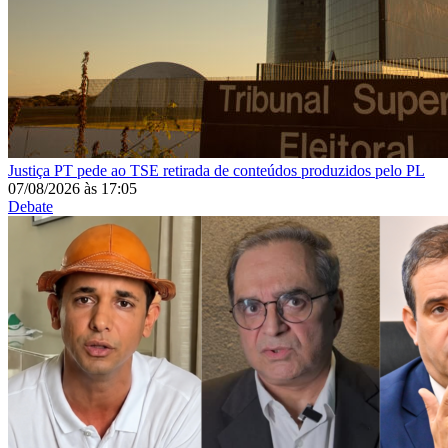
Justiça
PT pede ao TSE retirada de conteúdos produzidos pelo PL
07/08/2026
às
17:05
Debate