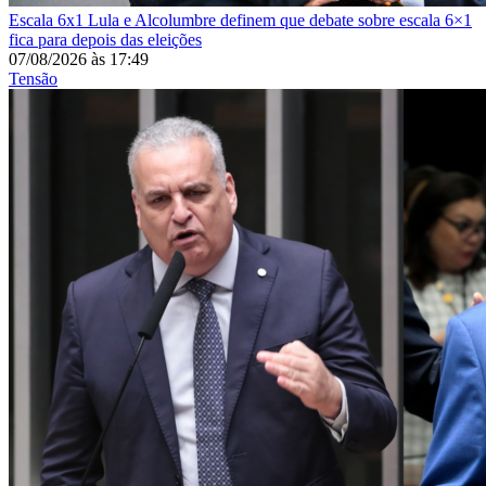
Escala 6x1
Lula e Alcolumbre definem que debate sobre escala 6×1
fica para depois das eleições
07/08/2026
às
17:49
Tensão