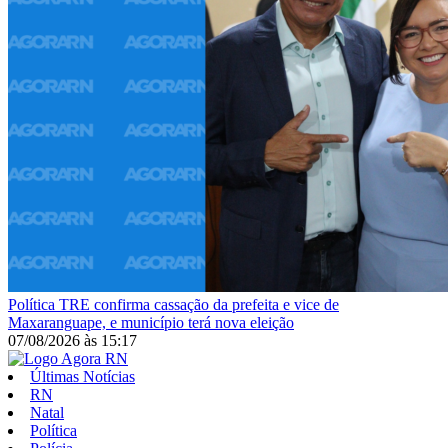
Política
TRE confirma cassação da prefeita e vice de
Maxaranguape, e município terá nova eleição
07/08/2026
às
15:17
Últimas Notícias
RN
Natal
Política