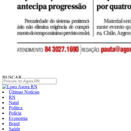
BUSCAR
Últimas Notícias
RN
Natal
Política
Polícia
Economia
Brasil
Saúde