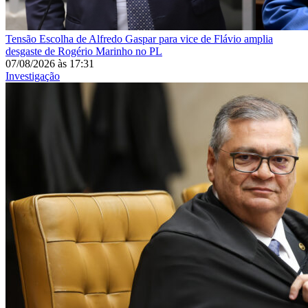
Tensão
Escolha de Alfredo Gaspar para vice de Flávio amplia
desgaste de Rogério Marinho no PL
07/08/2026
às
17:31
Investigação