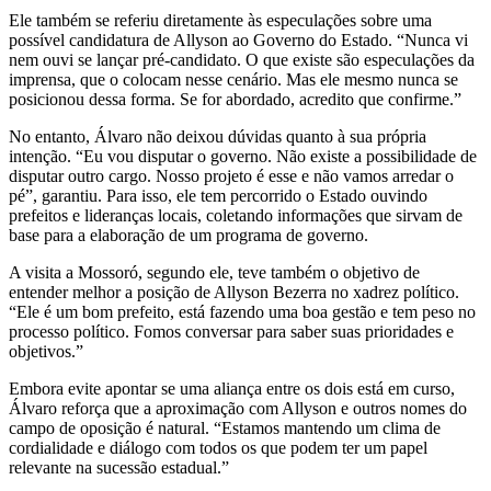
Ele também se referiu diretamente às especulações sobre uma
possível candidatura de Allyson ao Governo do Estado. “Nunca vi
nem ouvi se lançar pré-candidato. O que existe são especulações da
imprensa, que o colocam nesse cenário. Mas ele mesmo nunca se
posicionou dessa forma. Se for abordado, acredito que confirme.”
No entanto, Álvaro não deixou dúvidas quanto à sua própria
intenção. “Eu vou disputar o governo. Não existe a possibilidade de
disputar outro cargo. Nosso projeto é esse e não vamos arredar o
pé”, garantiu. Para isso, ele tem percorrido o Estado ouvindo
prefeitos e lideranças locais, coletando informações que sirvam de
base para a elaboração de um programa de governo.
A visita a Mossoró, segundo ele, teve também o objetivo de
entender melhor a posição de Allyson Bezerra no xadrez político.
“Ele é um bom prefeito, está fazendo uma boa gestão e tem peso no
processo político. Fomos conversar para saber suas prioridades e
objetivos.”
Embora evite apontar se uma aliança entre os dois está em curso,
Álvaro reforça que a aproximação com Allyson e outros nomes do
campo de oposição é natural. “Estamos mantendo um clima de
cordialidade e diálogo com todos os que podem ter um papel
relevante na sucessão estadual.”