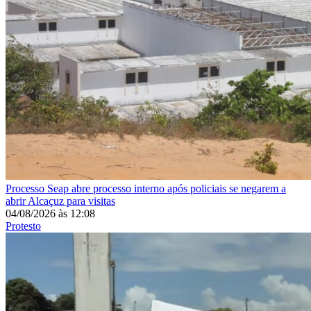
Processo
Seap abre processo interno após policiais se negarem a
abrir Alcaçuz para visitas
04/08/2026
às
12:08
Protesto