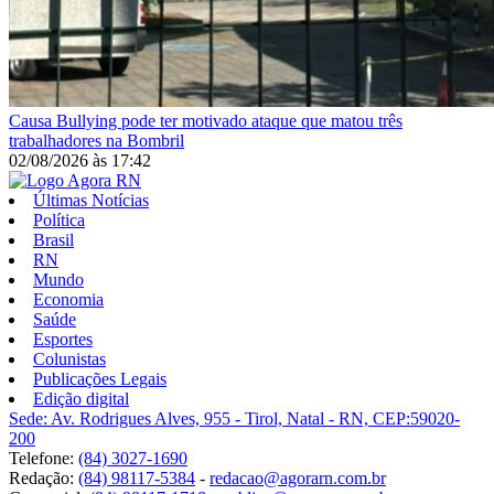
Causa
Bullying pode ter motivado ataque que matou três
trabalhadores na Bombril
02/08/2026
às
17:42
Últimas Notícias
Política
Brasil
RN
Mundo
Economia
Saúde
Esportes
Colunistas
Publicações Legais
Edição digital
Sede: Av. Rodrigues Alves, 955 - Tirol, Natal - RN, CEP:59020-
200
Telefone:
(84) 3027-1690
Redação:
(84) 98117-5384
-
redacao@agorarn.com.br