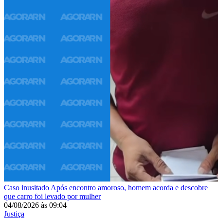
Caso inusitado
Após encontro amoroso, homem acorda e descobre
que carro foi levado por mulher
04/08/2026
às
09:04
Justiça