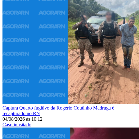
Captura
Quarto fugitivo da Rogério Coutinho Madruga é
recapturado no RN
04/08/2026
às
10:12
Caso inusitado