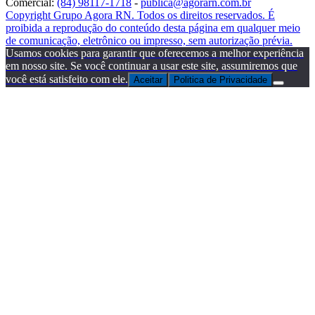
Comercial:
(84) 98117-1718
-
publica@agorarn.com.br
Copyright Grupo Agora RN. Todos os direitos reservados. É
proibida a reprodução do conteúdo desta página em qualquer meio
de comunicação, eletrônico ou impresso, sem autorização prévia.
Usamos cookies para garantir que oferecemos a melhor experiência
em nosso site. Se você continuar a usar este site, assumiremos que
você está satisfeito com ele.
Aceitar
Politica de Privacidade