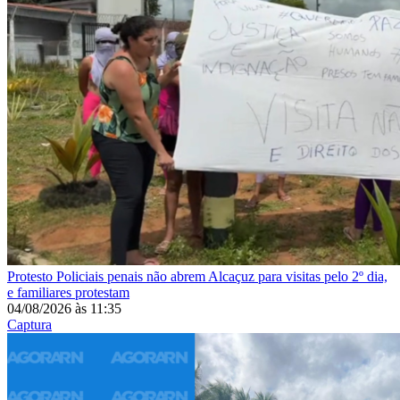
Protesto
Policiais penais não abrem Alcaçuz para visitas pelo 2º dia,
e familiares protestam
04/08/2026
às
11:35
Captura