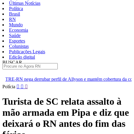
Últimas Notícias
Política
Brasil
RN
Mundo
Economia
Saúde
Esportes
Colunistas
Publicações Legais
Edição digital
BUSCAR
ÚLTIMAS
ar perfil de Allyson e mantém cobertura da convenção
Dupla de
Pular
Polícia
para
o
Turista de SC relata assalto à
conteúdo
mão armada em Pipa e diz que
deixará o RN antes do fim das