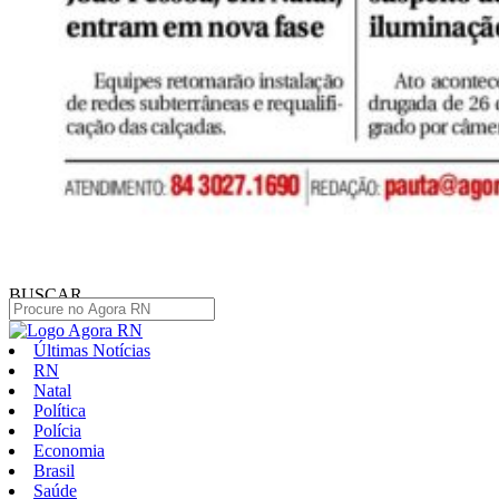
BUSCAR
Últimas Notícias
RN
Natal
Política
Polícia
Economia
Brasil
Saúde