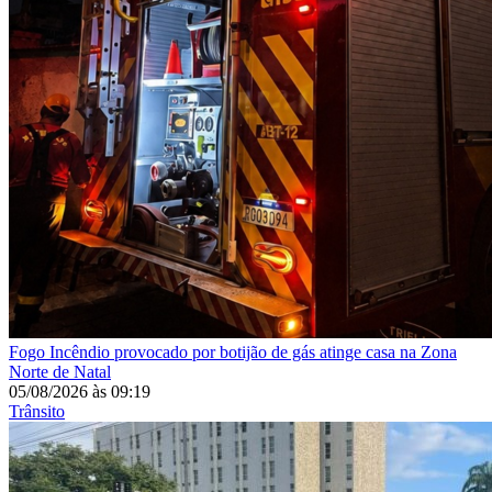
Fogo
Incêndio provocado por botijão de gás atinge casa na Zona
Norte de Natal
05/08/2026
às
09:19
Trânsito