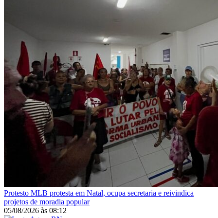
Protesto
MLB protesta em Natal, ocupa secretaria e reivindica
projetos de moradia popular
05/08/2026
às
08:12