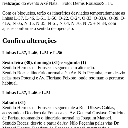
realização do evento Axé Natal - Foto: Demis Roussos/STTU
Com os bloqueios, terão os itinerários desviados temporariamente as
linhas L-37, L-46, L-51, L-56, O-22, O-24, O-33, O-33A, O-39, O-
41A, N-05, N-15, N-35, N-61, N-64, N-70, N-75 e N-84, com
ajustes conforme o sentido de operação.
Confira alterações
Linhas L-37, L-46, L-51 e L-56
Sexta-feira (30), domingo (31) e segunda (1)
Sentido Hermes da Fonseca: seguem sem alteração.
Sentido Rocas: itinerário normal até a Av. Nilo Peçanha, com desvio
pelas ruas Potengi e Av. Floriano Peixoto, onde retomam o percurso
habitual.
Linhas L-37, L-46 e L-51
Sábado (31)
Sentido Hermes da Fonseca: seguem até a Rua Ulisses Caldas,
acessando a Deodoro da Fonseca e a Av. General Gustavo Cordeiro
de Farias, retomando o itinerário normal na Joaquim Manoel.
Sentido Rocas: desvio a partir da Av. Nilo Peçanha pelas vias Dr.