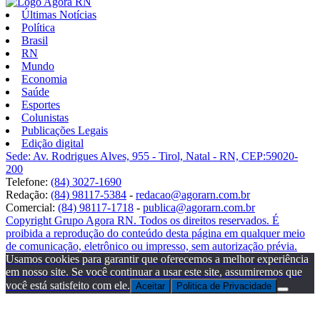
Últimas Notícias
Política
Brasil
RN
Mundo
Economia
Saúde
Esportes
Colunistas
Publicações Legais
Edição digital
Sede: Av. Rodrigues Alves, 955 - Tirol, Natal - RN, CEP:59020-
200
Telefone:
(84) 3027-1690
Redação:
(84) 98117-5384
-
redacao@agorarn.com.br
Comercial:
(84) 98117-1718
-
publica@agorarn.com.br
Copyright Grupo Agora RN. Todos os direitos reservados. É
proibida a reprodução do conteúdo desta página em qualquer meio
de comunicação, eletrônico ou impresso, sem autorização prévia.
Usamos cookies para garantir que oferecemos a melhor experiência
em nosso site. Se você continuar a usar este site, assumiremos que
você está satisfeito com ele.
Aceitar
Politica de Privacidade