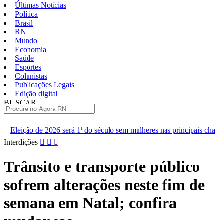
Últimas Notícias
Política
Brasil
RN
Mundo
Economia
Saúde
Esportes
Colunistas
Publicações Legais
Edição digital
BUSCAR
ÚLTIMAS
 1ª do século sem mulheres nas principais chapas
Renan diz que 
Pular
Interdições
para
o
Trânsito e transporte público
conteúdo
sofrem alterações neste fim de
semana em Natal; confira