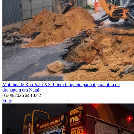
Mobilidade
Rua João XXIII tem bloqueio parcial para obra de
drenagem em Natal
05/08/2026
às
10:42
Fogo