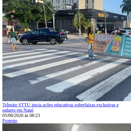
Trânsito
STTU inicia ações educativas sobrefaixas exclusivas e
radares em Natal
05/08/2026
às
08:23
Protesto