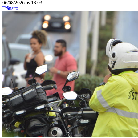
06/08/2026
às
18:03
Trânsito