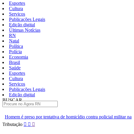
Esportes
Cultura
Serviços
Publicações Legais
Edição digital
Últimas Notícias
RN
Natal
Política
Polícia
Economia
Brasil
Saúde
Esportes
Cultura
Serviços
Publicações Legais
Edição digital
BUSCAR
ÚLTIMAS
ntativa de homicídio contra policial militar na Grande Natal
Fer
Pular
Tributação
para
o