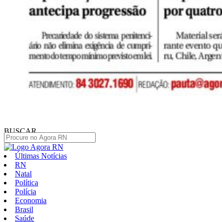
BUSCAR
Últimas Notícias
RN
Natal
Política
Polícia
Economia
Brasil
Saúde