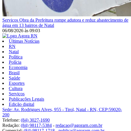
Serviços
Obra da Prefeitura rompe adutora e reduz abastecimento de
água em 13 bairros de Natal
06/08/2026
às
09:03
Últimas Notícias
RN
Natal
Política
Polícia
Economia
Brasil
Saúde
Esportes
Cultura
Serviços
Publicações Legais
Edição digital
Sede: Av. Rodrigues Alves, 955 - Tirol, Natal - RN, CEP:59020-
200
Telefone:
(84) 3027-1690
Redação:
(84) 98117-5384
-
redacao@agorarn.com.br
Comercial:
(84) 98117-1718
-
publica@agorarn.com.br