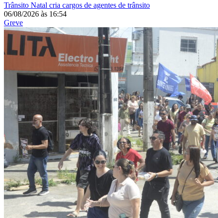
Trânsito
Natal cria cargos de agentes de trânsito
06/08/2026
às
16:54
Greve