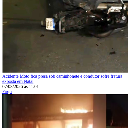
Acidente
Moto fica presa sob caminhonete e condutor sofre fratura
exposta em Natal
07/08/2026
às
11:01
Fogo