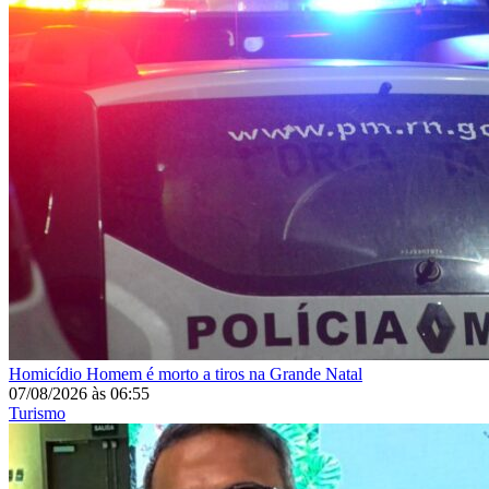
Homicídio
Homem é morto a tiros na Grande Natal
07/08/2026
às
06:55
Turismo