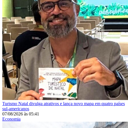
Turismo
Natal divulga atrativos e lança novo mapa em quatro países
sul-americanos
07/08/2026
às
05:41
Economia