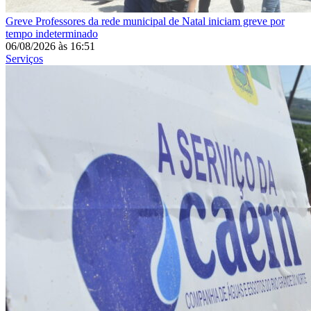
Greve
Professores da rede municipal de Natal iniciam greve por
tempo indeterminado
06/08/2026
às
16:51
Serviços