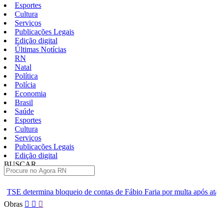
Esportes
Cultura
Serviços
Publicações Legais
Edição digital
Últimas Notícias
RN
Natal
Política
Polícia
Economia
Brasil
Saúde
Esportes
Cultura
Serviços
Publicações Legais
Edição digital
BUSCAR
ÚLTIMAS
io de contas de Fábio Faria por multa após ataque a Lula
Suspei
Pular
Obras
para
o