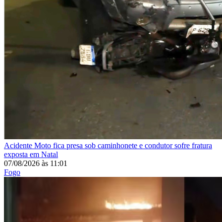
Acidente
Moto fica presa sob caminhonete e condutor sofre fratura
exposta em Natal
07/08/2026
às
11:01
Fogo