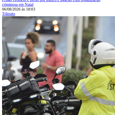
criminosa em Natal
06/08/2026
às
18:03
Trânsito