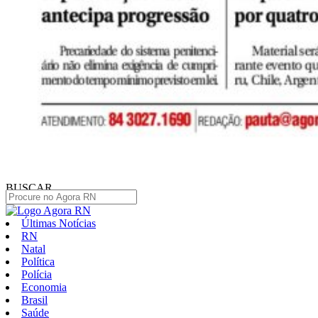
BUSCAR
Últimas Notícias
RN
Natal
Política
Polícia
Economia
Brasil
Saúde