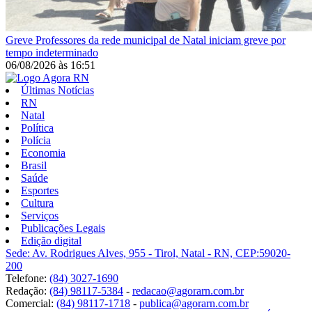
Greve
Professores da rede municipal de Natal iniciam greve por
tempo indeterminado
06/08/2026
às
16:51
Últimas Notícias
RN
Natal
Política
Polícia
Economia
Brasil
Saúde
Esportes
Cultura
Serviços
Publicações Legais
Edição digital
Sede: Av. Rodrigues Alves, 955 - Tirol, Natal - RN, CEP:59020-
200
Telefone:
(84) 3027-1690
Redação:
(84) 98117-5384
-
redacao@agorarn.com.br
Comercial:
(84) 98117-1718
-
publica@agorarn.com.br