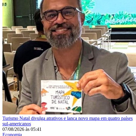
Turismo
Natal divulga atrativos e lança novo mapa em quatro países
sul-americanos
07/08/2026
às
05:41
Economia