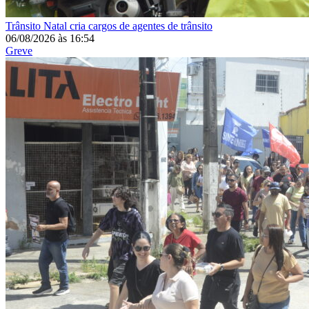
Trânsito
Natal cria cargos de agentes de trânsito
06/08/2026
às
16:54
Greve