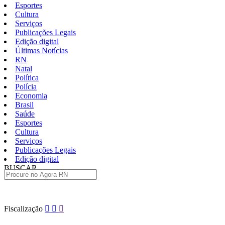
Esportes
Cultura
Serviços
Publicações Legais
Edição digital
Últimas Notícias
RN
Natal
Política
Polícia
Economia
Brasil
Saúde
Esportes
Cultura
Serviços
Publicações Legais
Edição digital
BUSCAR
ÚLTIMAS
Pular
Fiscalização
para
o