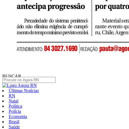
BUSCAR
Últimas Notícias
RN
Natal
Política
Polícia
Economia
Brasil
Saúde