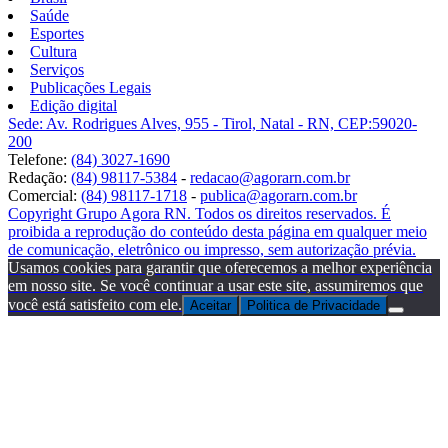
Saúde
Esportes
Cultura
Serviços
Publicações Legais
Edição digital
Sede: Av. Rodrigues Alves, 955 - Tirol, Natal - RN, CEP:59020-
200
Telefone:
(84) 3027-1690
Redação:
(84) 98117-5384
-
redacao@agorarn.com.br
Comercial:
(84) 98117-1718
-
publica@agorarn.com.br
Copyright Grupo Agora RN. Todos os direitos reservados. É
proibida a reprodução do conteúdo desta página em qualquer meio
de comunicação, eletrônico ou impresso, sem autorização prévia.
Usamos cookies para garantir que oferecemos a melhor experiência
em nosso site. Se você continuar a usar este site, assumiremos que
você está satisfeito com ele.
Aceitar
Politica de Privacidade