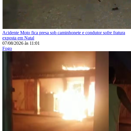
Acidente
Moto fica presa sob caminhonete e condutor sofre fratura
exposta em Natal
07/08/2026
às
11:01
Fogo