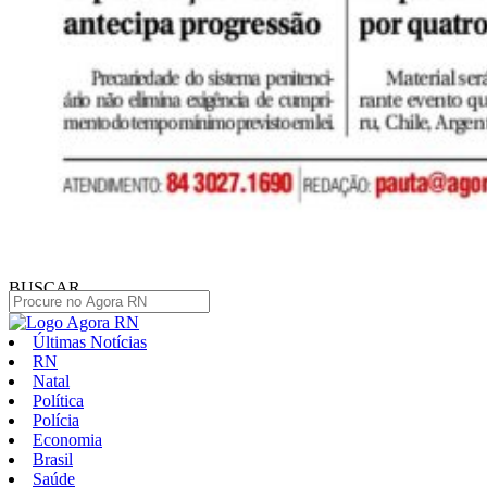
BUSCAR
Últimas Notícias
RN
Natal
Política
Polícia
Economia
Brasil
Saúde