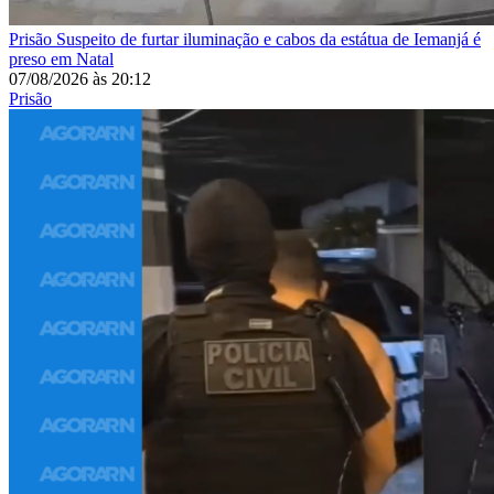
Prisão
Suspeito de furtar iluminação e cabos da estátua de Iemanjá é
preso em Natal
07/08/2026
às
20:12
Prisão