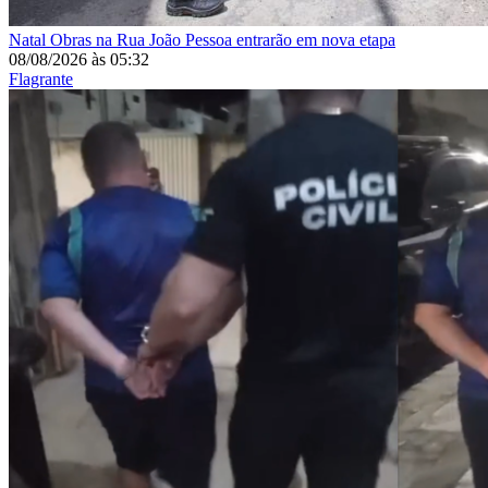
Natal
Obras na Rua João Pessoa entrarão em nova etapa
08/08/2026
às
05:32
Flagrante