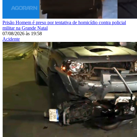
Prisão
Homem é preso por tentativa de homicídio contra policial
militar na Grande Natal
07/08/2026
às
19:58
Acidente