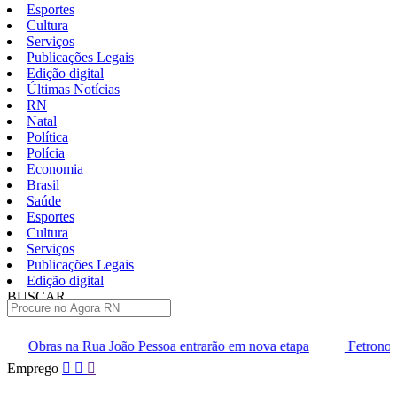
Esportes
Cultura
Serviços
Publicações Legais
Edição digital
Últimas Notícias
RN
Natal
Política
Polícia
Economia
Brasil
Saúde
Esportes
Cultura
Serviços
Publicações Legais
Edição digital
BUSCAR
ÚLTIMAS
 Pessoa entrarão em nova etapa
Fetronor leva agenda do transp
Pular
Emprego
para
o