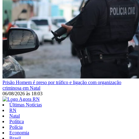
Prisão
Homem é preso por tráfico e ligação com organização
criminosa em Natal
06/08/2026
às
18:03
Últimas Notícias
RN
Natal
Política
Polícia
Economia
Brasil