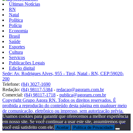
Últimas Notícias
RN
Natal
Política
Polícia
Economia
Brasil
Saúde
Esportes
Cultura
Serviços
Publicações Legais
Edição digital
Sede: Av. Rodrigues Alves, 955 - Tirol, Natal - RN, CEP:59020-
200
Telefone:
(84) 3027-1690
Redação:
(84) 98117-5384
-
redacao@agorarn.com.br
Comercial:
(84) 98117-1718
-
publica@agorarn.com.br
Copyright Grupo Agora RN. Todos os direitos reservados. É
proibida a reprodução do conteúdo desta página em qualquer meio
de comunicação, eletrônico ou impresso, sem autorização prévia.
Usamos cookies para garantir que oferecemos a melhor experiência
em nosso site. Se você continuar a usar este site, assumiremos que
você está satisfeito com ele.
Aceitar
Politica de Privacidade