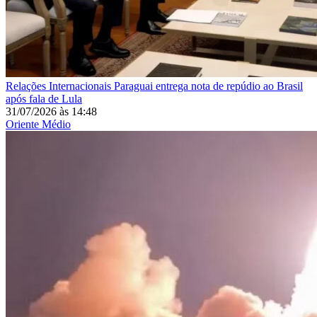
Relações Internacionais
Paraguai entrega nota de repúdio ao Brasil
após fala de Lula
31/07/2026
às
14:48
Oriente Médio