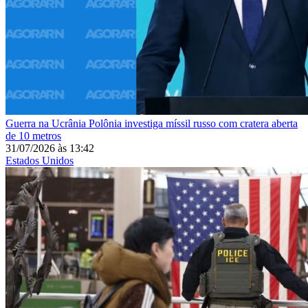
Guerra na Ucrânia
Polônia investiga míssil russo com cratera aberta
de 10 metros
31/07/2026
às
13:42
Estados Unidos