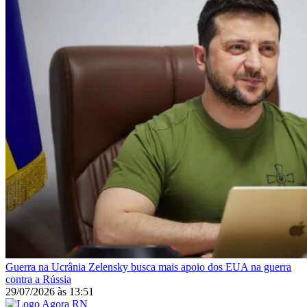
Guerra na Ucrânia
Zelensky busca mais apoio dos EUA na guerra
contra a Rússia
29/07/2026
às
13:51