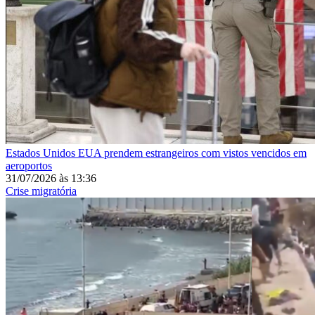
Estados Unidos
EUA prendem estrangeiros com vistos vencidos em
aeroportos
31/07/2026
às
13:36
Crise migratória