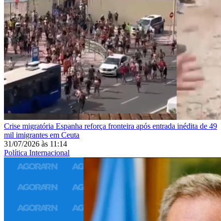
Crise migratória
Espanha reforça fronteira após entrada inédita de 49
mil imigrantes em Ceuta
31/07/2026
às
11:14
Política Internacional