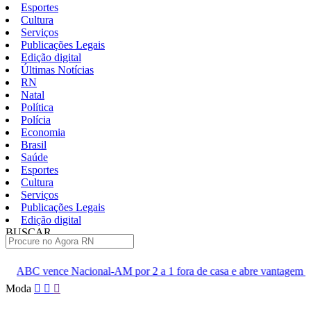
Esportes
Cultura
Serviços
Publicações Legais
Edição digital
Últimas Notícias
RN
Natal
Política
Polícia
Economia
Brasil
Saúde
Esportes
Cultura
Serviços
Publicações Legais
Edição digital
BUSCAR
ÚLTIMAS
al-AM por 2 a 1 fora de casa e abre vantagem nas quartas
Cine
Pular
Moda
para
o