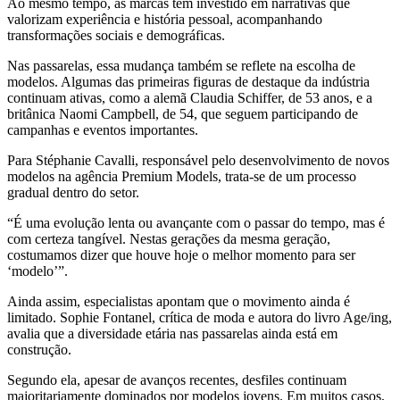
Ao mesmo tempo, as marcas têm investido em narrativas que
valorizam experiência e história pessoal, acompanhando
transformações sociais e demográficas.
Nas passarelas, essa mudança também se reflete na escolha de
modelos. Algumas das primeiras figuras de destaque da indústria
continuam ativas, como a alemã Claudia Schiffer, de 53 anos, e a
britânica Naomi Campbell, de 54, que seguem participando de
campanhas e eventos importantes.
Para Stéphanie Cavalli, responsável pelo desenvolvimento de novos
modelos na agência Premium Models, trata-se de um processo
gradual dentro do setor.
“É uma evolução lenta ou avançante com o passar do tempo, mas é
com certeza tangível. Nestas gerações da mesma geração,
costumamos dizer que houve hoje o melhor momento para ser
‘modelo’”.
Ainda assim, especialistas apontam que o movimento ainda é
limitado. Sophie Fontanel, crítica de moda e autora do livro Age/ing,
avalia que a diversidade etária nas passarelas ainda está em
construção.
Segundo ela, apesar de avanços recentes, desfiles continuam
majoritariamente dominados por modelos jovens. Em muitos casos,