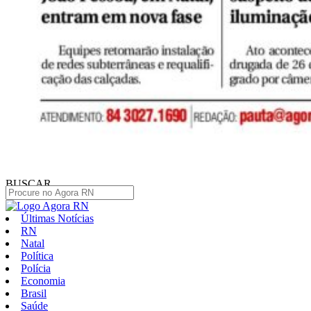
BUSCAR
Últimas Notícias
RN
Natal
Política
Polícia
Economia
Brasil
Saúde