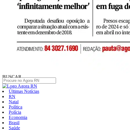
BUSCAR
Últimas Notícias
RN
Natal
Política
Polícia
Economia
Brasil
Saúde