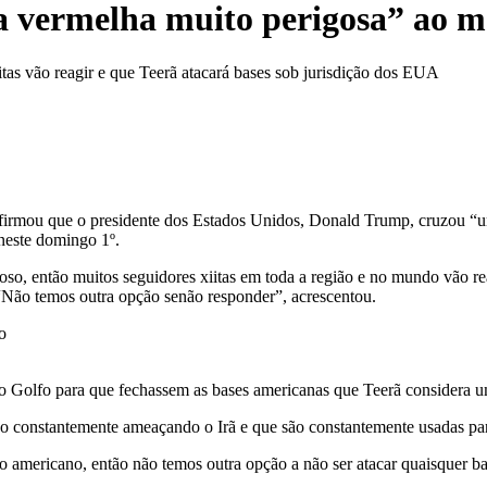
a vermelha muito perigosa” ao 
itas vão reagir e que Teerã atacará bases sob jurisdição dos EUA
afirmou que o presidente dos Estados Unidos, Donald Trump, cruzou “um
neste domingo 1º.
igioso, então muitos seguidores xiitas em toda a região e no mundo vão r
“Não temos outra opção senão responder”, acrescentou.
do Golfo para que fechassem as bases americanas que Teerã considera 
constantemente ameaçando o Irã e que são constantemente usadas para a
io americano, então não temos outra opção a não ser atacar quaisquer 