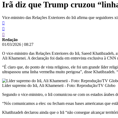
Irã diz que Trump cruzou “linh
conteúdo
Vice-ministro das Relações Exteriores do Irã afirma que seguidores xi
Redação
01/03/2026
|
08:27
O vice-ministro das Relações Exteriores do Irã, Saeed Khatibzadeh, 
Ali Khamenei. A declaração foi dada em entrevista exclusiva à CNN 
“É claro que, do ponto de vista religioso, ele foi um grande líder rel
ultrapassou uma linha vermelha muito perigosa”, disse Khatibzadeh. 
Líder supremo do Irã, Ali Khameneii - Foto: Reprodução/TV Globo
Segundo o vice-ministro, o Irã comunicou-se com os estados árabes 
“Nós comunicamos a eles: ou fecham essas bases americanas que estão 
Khatibzadeh declarou ainda que o Irã “não consegue alcançar territór