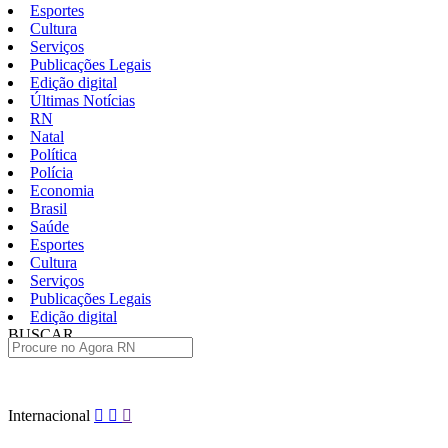
Esportes
Cultura
Serviços
Publicações Legais
Edição digital
Últimas Notícias
RN
Natal
Política
Polícia
Economia
Brasil
Saúde
Esportes
Cultura
Serviços
Publicações Legais
Edição digital
BUSCAR
ÚLTIMAS
Pular
Internacional
para
o