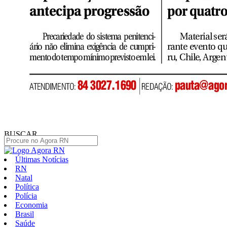
BUSCAR
Últimas Notícias
RN
Natal
Política
Polícia
Economia
Brasil
Saúde