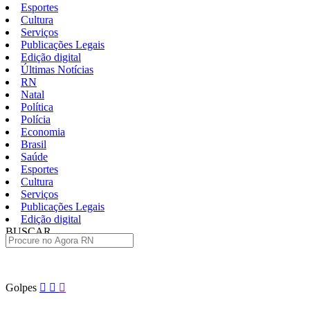
Esportes
Cultura
Serviços
Publicações Legais
Edição digital
Últimas Notícias
RN
Natal
Política
Polícia
Economia
Brasil
Saúde
Esportes
Cultura
Serviços
Publicações Legais
Edição digital
BUSCAR
ÚLTIMAS
Pular
Golpes
para
o