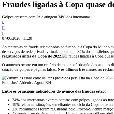
Fraudes ligadas à Copa quase d
conteúdo
Golpes crescem com IA e atingem 34% dos internautas
07/06/2026
|
11:20
As tentativas de fraude relacionadas ao futebol e à Copa do Mundo
de serviços de rede privada virtual, aponta que 34% dos brasileiros q
registrados antes da Copa de 2022.
O aumento ocorre em um cenário de maior sofisticação dos ataques digi
criação de golpes e páginas falsas.
Nos últimos três meses, as recl
Foto: José Aldenir / Agora RN
Entre os principais indicadores do avanço das fraudes estão:
34% dos internautas tiveram contato com golpes ligados ao fut
19% relataram situações semelhantes no ciclo da Copa de 2022
238 reclamações foram registradas pelo Procon-SP entre março
As queixas no órgão saltaram de 19 em março para 63 em abril