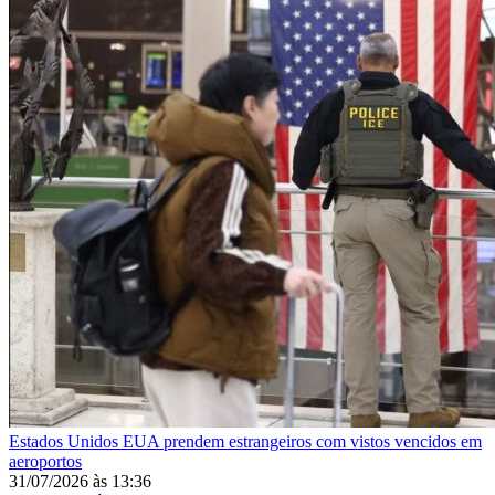
Estados Unidos
EUA prendem estrangeiros com vistos vencidos em
aeroportos
31/07/2026
às
13:36