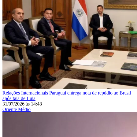
Relações Internacionais
Paraguai entrega nota de repúdio ao Brasil
após fala de Lula
31/07/2026
às
14:48
Oriente Médio