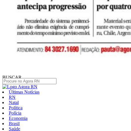
BUSCAR
Últimas Notícias
RN
Natal
Política
Polícia
Economia
Brasil
Saúde