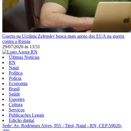
Guerra na Ucrânia
Zelensky busca mais apoio dos EUA na guerra
contra a Rússia
29/07/2026
às
13:51
Últimas Notícias
RN
Natal
Política
Polícia
Economia
Brasil
Saúde
Esportes
Cultura
Serviços
Publicações Legais
Edição digital
Sede: Av. Rodrigues Alves, 955 - Tirol, Natal - RN, CEP:59020-
200