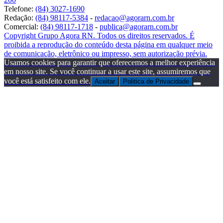
Telefone:
(84) 3027-1690
Redação:
(84) 98117-5384
-
redacao@agorarn.com.br
Comercial:
(84) 98117-1718
-
publica@agorarn.com.br
Copyright Grupo Agora RN. Todos os direitos reservados. É
proibida a reprodução do conteúdo desta página em qualquer meio
de comunicação, eletrônico ou impresso, sem autorização prévia.
Usamos cookies para garantir que oferecemos a melhor experiência
em nosso site. Se você continuar a usar este site, assumiremos que
você está satisfeito com ele.
Aceitar
Politica de Privacidade