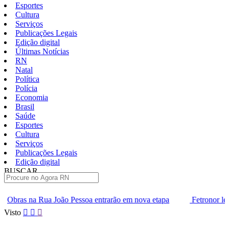
Esportes
Cultura
Serviços
Publicações Legais
Edição digital
Últimas Notícias
RN
Natal
Política
Polícia
Economia
Brasil
Saúde
Esportes
Cultura
Serviços
Publicações Legais
Edição digital
BUSCAR
ÚLTIMAS
essoa entrarão em nova etapa
Fetronor leva agenda do transpor
Pular
Visto
para
o