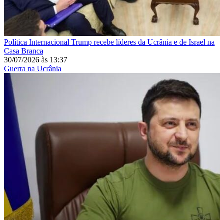
Política Internacional
Trump recebe líderes da Ucrânia e de Israel na
Casa Branca
30/07/2026
às
13:37
Guerra na Ucrânia