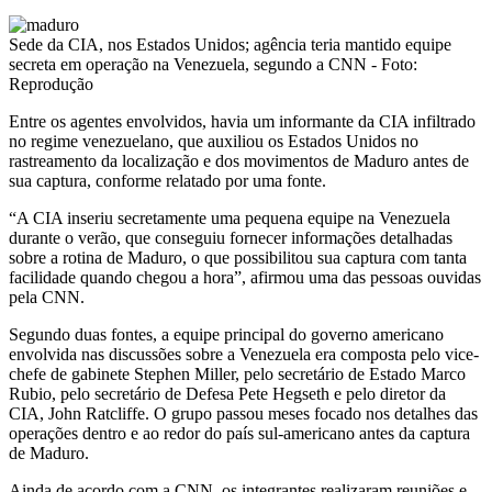
Sede da CIA, nos Estados Unidos; agência teria mantido equipe
secreta em operação na Venezuela, segundo a CNN - Foto:
Reprodução
Entre os agentes envolvidos, havia um informante da CIA infiltrado
no regime venezuelano, que auxiliou os Estados Unidos no
rastreamento da localização e dos movimentos de Maduro antes de
sua captura, conforme relatado por uma fonte.
“A CIA inseriu secretamente uma pequena equipe na Venezuela
durante o verão, que conseguiu fornecer informações detalhadas
sobre a rotina de Maduro, o que possibilitou sua captura com tanta
facilidade quando chegou a hora”, afirmou uma das pessoas ouvidas
pela CNN.
Segundo duas fontes, a equipe principal do governo americano
envolvida nas discussões sobre a Venezuela era composta pelo vice-
chefe de gabinete Stephen Miller, pelo secretário de Estado Marco
Rubio, pelo secretário de Defesa Pete Hegseth e pelo diretor da
CIA, John Ratcliffe. O grupo passou meses focado nos detalhes das
operações dentro e ao redor do país sul-americano antes da captura
de Maduro.
Ainda de acordo com a CNN, os integrantes realizaram reuniões e