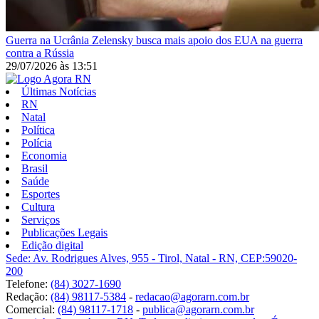
Guerra na Ucrânia
Zelensky busca mais apoio dos EUA na guerra
contra a Rússia
29/07/2026
às
13:51
Últimas Notícias
RN
Natal
Política
Polícia
Economia
Brasil
Saúde
Esportes
Cultura
Serviços
Publicações Legais
Edição digital
Sede: Av. Rodrigues Alves, 955 - Tirol, Natal - RN, CEP:59020-
200
Telefone:
(84) 3027-1690
Redação:
(84) 98117-5384
-
redacao@agorarn.com.br
Comercial:
(84) 98117-1718
-
publica@agorarn.com.br