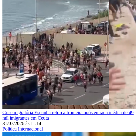
Crise migratória
Espanha reforça fronteira após entrada inédita de 49
mil imigrantes em Ceuta
31/07/2026
às
11:14
Política Internacional