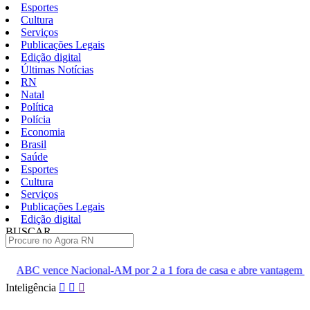
Esportes
Cultura
Serviços
Publicações Legais
Edição digital
Últimas Notícias
RN
Natal
Política
Polícia
Economia
Brasil
Saúde
Esportes
Cultura
Serviços
Publicações Legais
Edição digital
BUSCAR
ÚLTIMAS
al-AM por 2 a 1 fora de casa e abre vantagem nas quartas
Cine
Pular
Inteligência
para
o