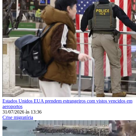
Estados Unidos
EUA prendem estrangeiros com vistos vencidos em
aeroportos
31/07/2026
às
13:36
Crise migratória