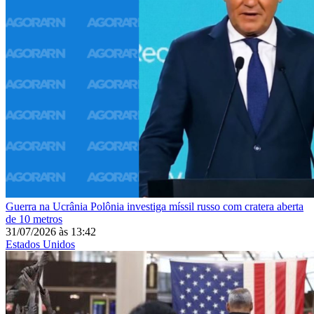
Guerra na Ucrânia
Polônia investiga míssil russo com cratera aberta
de 10 metros
31/07/2026
às
13:42
Estados Unidos