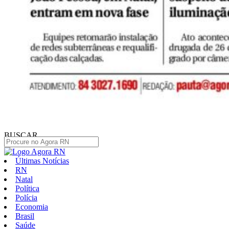
BUSCAR
Últimas Notícias
RN
Natal
Política
Polícia
Economia
Brasil
Saúde