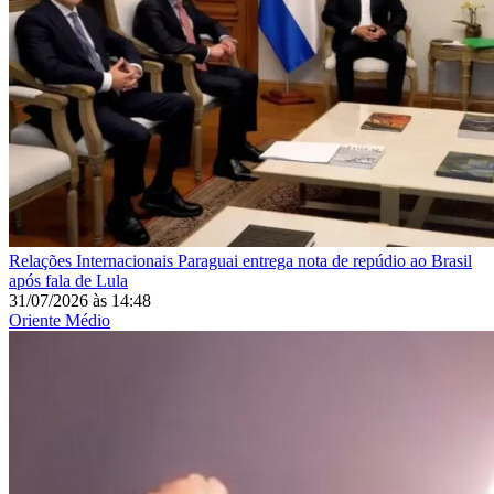
Relações Internacionais
Paraguai entrega nota de repúdio ao Brasil
após fala de Lula
31/07/2026
às
14:48
Oriente Médio