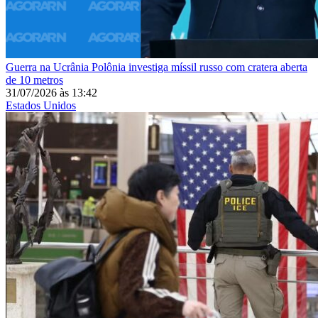
Guerra na Ucrânia
Polônia investiga míssil russo com cratera aberta
de 10 metros
31/07/2026
às
13:42
Estados Unidos