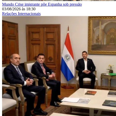
Mundo
Crise imigrante põe Espanha sob pressão
03/08/2026
às
18:30
Relações Internacionais