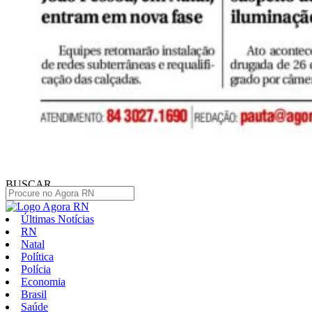
BUSCAR
Últimas Notícias
RN
Natal
Política
Polícia
Economia
Brasil
Saúde