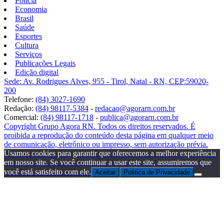
Polícia
Economia
Brasil
Saúde
Esportes
Cultura
Serviços
Publicações Legais
Edição digital
Sede: Av. Rodrigues Alves, 955 - Tirol, Natal - RN, CEP:59020-
200
Telefone:
(84) 3027-1690
Redação:
(84) 98117-5384
-
redacao@agorarn.com.br
Comercial:
(84) 98117-1718
-
publica@agorarn.com.br
Copyright Grupo Agora RN. Todos os direitos reservados. É
proibida a reprodução do conteúdo desta página em qualquer meio
de comunicação, eletrônico ou impresso, sem autorização prévia.
Usamos cookies para garantir que oferecemos a melhor experiência
em nosso site. Se você continuar a usar este site, assumiremos que
você está satisfeito com ele.
Aceitar
Politica de Privacidade