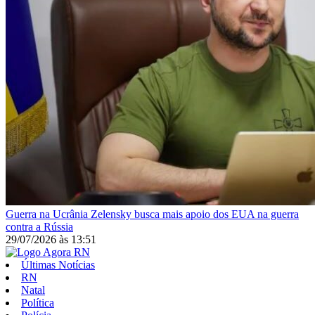
Guerra na Ucrânia
Zelensky busca mais apoio dos EUA na guerra
contra a Rússia
29/07/2026
às
13:51
Últimas Notícias
RN
Natal
Política