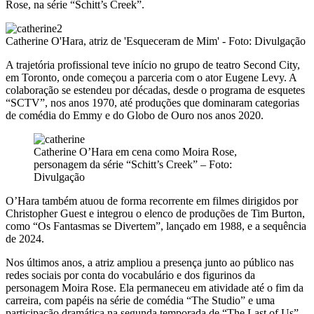
Rose, na série “Schitt’s Creek”.
Catherine O'Hara, atriz de 'Esqueceram de Mim' - Foto: Divulgação
A trajetória profissional teve início no grupo de teatro Second City,
em Toronto, onde começou a parceria com o ator Eugene Levy. A
colaboração se estendeu por décadas, desde o programa de esquetes
“SCTV”, nos anos 1970, até produções que dominaram categorias
de comédia do Emmy e do Globo de Ouro nos anos 2020.
Catherine O’Hara em cena como Moira Rose,
personagem da série “Schitt’s Creek” – Foto:
Divulgação
O’Hara também atuou de forma recorrente em filmes dirigidos por
Christopher Guest e integrou o elenco de produções de Tim Burton,
como “Os Fantasmas se Divertem”, lançado em 1988, e a sequência
de 2024.
Nos últimos anos, a atriz ampliou a presença junto ao público nas
redes sociais por conta do vocabulário e dos figurinos da
personagem Moira Rose. Ela permaneceu em atividade até o fim da
carreira, com papéis na série de comédia “The Studio” e uma
participação dramática na segunda temporada de “The Last of Us”.