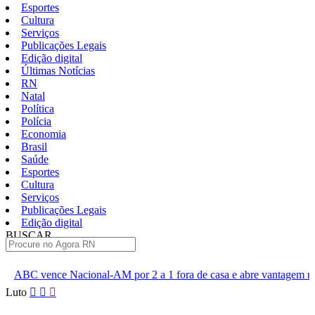
Esportes
Cultura
Serviços
Publicações Legais
Edição digital
Últimas Notícias
RN
Natal
Política
Polícia
Economia
Brasil
Saúde
Esportes
Cultura
Serviços
Publicações Legais
Edição digital
BUSCAR
ÚLTIMAS
al-AM por 2 a 1 fora de casa e abre vantagem nas quartas
Cine
Pular
Luto
para
o