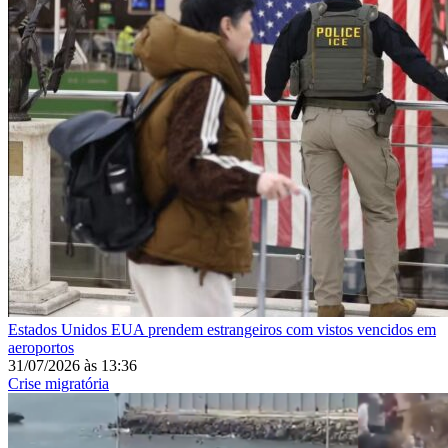
Estados Unidos
EUA prendem estrangeiros com vistos vencidos em
aeroportos
31/07/2026
às
13:36
Crise migratória