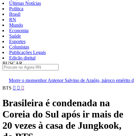
Últimas Notícias
Política
Brasil
RN
Mundo
Economia
Saúde
Esportes
Colunistas
Publicações Legais
Edição digital
BUSCAR
ÚLTIMAS
or Antenor Salvino de Araújo, pároco emérito de Sant’Ana de Caicó
Pular
BTS
para
o
Brasileira é condenada na
conteúdo
Coreia do Sul após ir mais de
20 vezes à casa de Jungkook,