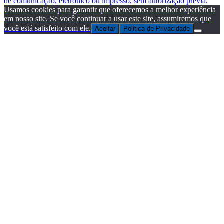
de comunicação, eletrônico ou impresso, sem autorização prévia.
Usamos cookies para garantir que oferecemos a melhor experiência
em nosso site. Se você continuar a usar este site, assumiremos que
você está satisfeito com ele.
Aceitar
Politica de Privacidade