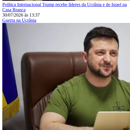
Política Internacional
Trump recebe líderes da Ucrânia e de Israel na
Casa Branca
30/07/2026
às
13:37
Guerra na Ucrânia