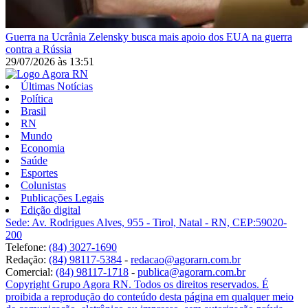
Guerra na Ucrânia
Zelensky busca mais apoio dos EUA na guerra
contra a Rússia
29/07/2026
às
13:51
Últimas Notícias
Política
Brasil
RN
Mundo
Economia
Saúde
Esportes
Colunistas
Publicações Legais
Edição digital
Sede: Av. Rodrigues Alves, 955 - Tirol, Natal - RN, CEP:59020-
200
Telefone:
(84) 3027-1690
Redação:
(84) 98117-5384
-
redacao@agorarn.com.br
Comercial:
(84) 98117-1718
-
publica@agorarn.com.br
Copyright Grupo Agora RN. Todos os direitos reservados. É
proibida a reprodução do conteúdo desta página em qualquer meio