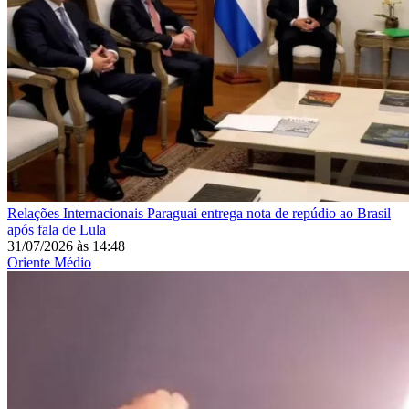
Relações Internacionais
Paraguai entrega nota de repúdio ao Brasil
após fala de Lula
31/07/2026
às
14:48
Oriente Médio