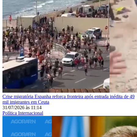
Crise migratória
Espanha reforça fronteira após entrada inédita de 49
mil imigrantes em Ceuta
31/07/2026
às
11:14
Política Internacional