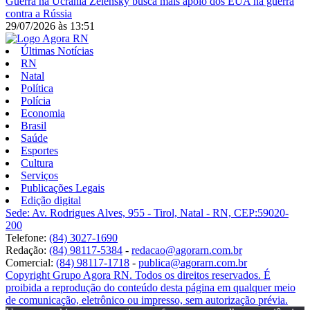
Guerra na Ucrânia
Zelensky busca mais apoio dos EUA na guerra
contra a Rússia
29/07/2026
às
13:51
Últimas Notícias
RN
Natal
Política
Polícia
Economia
Brasil
Saúde
Esportes
Cultura
Serviços
Publicações Legais
Edição digital
Sede: Av. Rodrigues Alves, 955 - Tirol, Natal - RN, CEP:59020-
200
Telefone:
(84) 3027-1690
Redação:
(84) 98117-5384
-
redacao@agorarn.com.br
Comercial:
(84) 98117-1718
-
publica@agorarn.com.br
Copyright Grupo Agora RN. Todos os direitos reservados. É
proibida a reprodução do conteúdo desta página em qualquer meio
de comunicação, eletrônico ou impresso, sem autorização prévia.