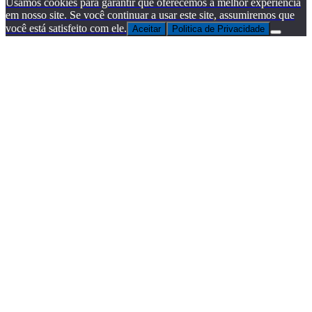
Usamos cookies para garantir que oferecemos a melhor experiência
em nosso site. Se você continuar a usar este site, assumiremos que
você está satisfeito com ele.
Aceitar
Politica de Privacidade