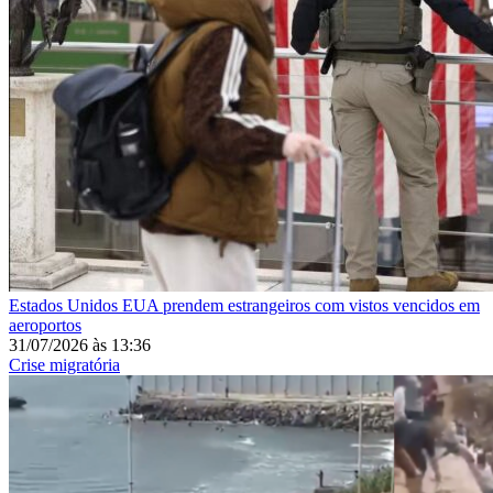
Estados Unidos
EUA prendem estrangeiros com vistos vencidos em
aeroportos
31/07/2026
às
13:36
Crise migratória