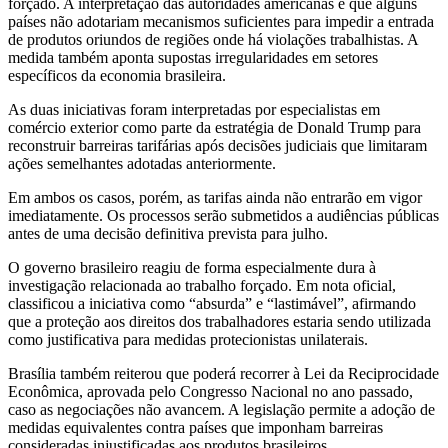
forçado. A interpretação das autoridades americanas é que alguns
países não adotariam mecanismos suficientes para impedir a entrada
de produtos oriundos de regiões onde há violações trabalhistas. A
medida também aponta supostas irregularidades em setores
específicos da economia brasileira.
As duas iniciativas foram interpretadas por especialistas em
comércio exterior como parte da estratégia de Donald Trump para
reconstruir barreiras tarifárias após decisões judiciais que limitaram
ações semelhantes adotadas anteriormente.
Em ambos os casos, porém, as tarifas ainda não entrarão em vigor
imediatamente. Os processos serão submetidos a audiências públicas
antes de uma decisão definitiva prevista para julho.
O governo brasileiro reagiu de forma especialmente dura à
investigação relacionada ao trabalho forçado. Em nota oficial,
classificou a iniciativa como “absurda” e “lastimável”, afirmando
que a proteção aos direitos dos trabalhadores estaria sendo utilizada
como justificativa para medidas protecionistas unilaterais.
Brasília também reiterou que poderá recorrer à Lei da Reciprocidade
Econômica, aprovada pelo Congresso Nacional no ano passado,
caso as negociações não avancem. A legislação permite a adoção de
medidas equivalentes contra países que imponham barreiras
consideradas injustificadas aos produtos brasileiros.