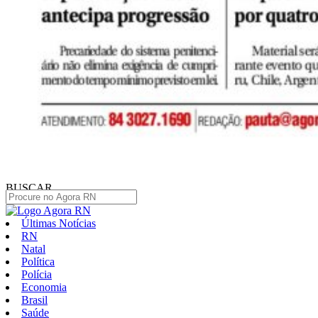
BUSCAR
Últimas Notícias
RN
Natal
Política
Polícia
Economia
Brasil
Saúde