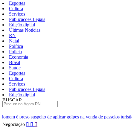
Esportes
Cultura
Serviços
Publicações Legais
Edição digital
Últimas Notícias
RN
Natal
Política
Polícia
Economia
Brasil
Saúde
Esportes
Cultura
Serviços
Publicações Legais
Edição digital
BUSCAR
ÚLTIMAS
ito de aplicar golpes na venda de passeios turísticos em Natal
M
Pular
Negociação
para
o