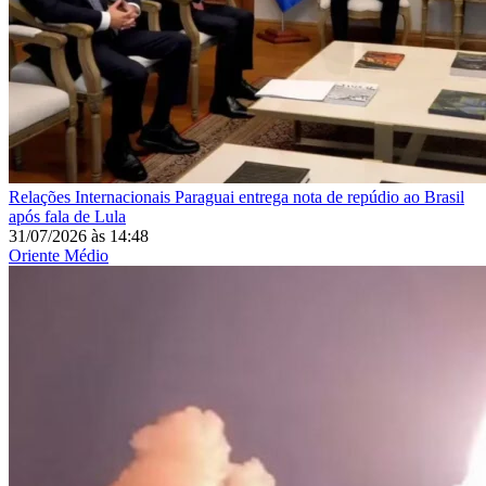
Relações Internacionais
Paraguai entrega nota de repúdio ao Brasil
após fala de Lula
31/07/2026
às
14:48
Oriente Médio