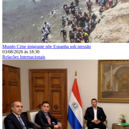
Mundo
Crise imigrante põe Espanha sob pressão
03/08/2026
às
18:30
Relações Internacionais