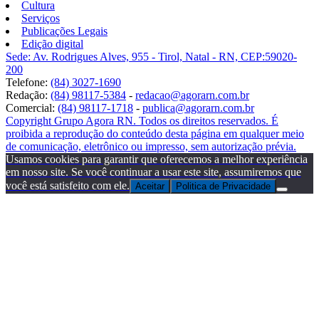
Cultura
Serviços
Publicações Legais
Edição digital
Sede: Av. Rodrigues Alves, 955 - Tirol, Natal - RN, CEP:59020-
200
Telefone:
(84) 3027-1690
Redação:
(84) 98117-5384
-
redacao@agorarn.com.br
Comercial:
(84) 98117-1718
-
publica@agorarn.com.br
Copyright Grupo Agora RN. Todos os direitos reservados. É
proibida a reprodução do conteúdo desta página em qualquer meio
de comunicação, eletrônico ou impresso, sem autorização prévia.
Usamos cookies para garantir que oferecemos a melhor experiência
em nosso site. Se você continuar a usar este site, assumiremos que
você está satisfeito com ele.
Aceitar
Politica de Privacidade