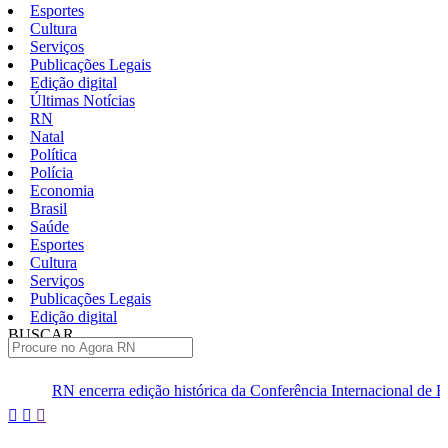
Esportes
Cultura
Serviços
Publicações Legais
Edição digital
Últimas Notícias
RN
Natal
Política
Polícia
Economia
Brasil
Saúde
Esportes
Cultura
Serviços
Publicações Legais
Edição digital
BUSCAR
ÚLTIMAS
a edição histórica da Conferência Internacional de Física de Altas Ene
Pular
para
o