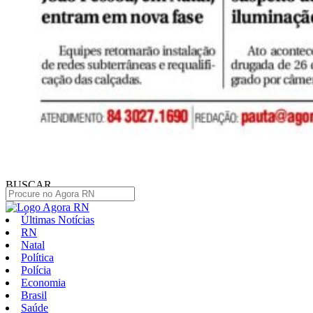
BUSCAR
Últimas Notícias
RN
Natal
Política
Polícia
Economia
Brasil
Saúde