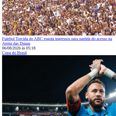
Futebol
Torcida do ABC esgota ingressos para partida do acesso na
Arena das Dunas
06/08/2026
às
05:18
Copa do Brasil