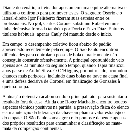
Diante do cenário, o treinador apostou em uma equipe alternativa e
utilizou o confronto para promover testes. O zagueiro Osorio e o
lateral-direito Igor Felisberto fizeram suas estreias entre os
profissionais. No gol, Carlos Coronel substituiu Rafael em uma
linha defensiva formada também por Dória e Enzo Díaz. Entre os
titulares habituais, apenas Cauly foi mantido desde o início.
Em campo, o desempenho coletivo ficou abaixo do padrão
apresentado recentemente pela equipe. O São Paulo encontrou
dificuldades para controlar a posse de bola e praticamente não
conseguiu construir ofensivamente. A principal oportunidade veio
apenas aos 23 minutos do segundo tempo, quando Tapia finalizou
após passe de André Silva. O O’Higgins, por outro lado, acumulou
chances mais perigosas, incluindo duas bolas na trave na etapa final
e uma defesa decisiva de Coronel em finalização de Gonzales à
queima-roupa.
A atuação defensiva acabou sendo o principal fator para sustentar o
resultado fora de casa. Ainda que Roger Machado encontre poucos
aspectos técnicos positivos na partida, a preservação física do elenco
e a manutenção da liderança da chave ampliam o valor estratégico
do empate. O São Paulo soma agora oito pontos e depende apenas
dos próprios resultados para encaminhar a classificação ao mata-
mata da competição continental.