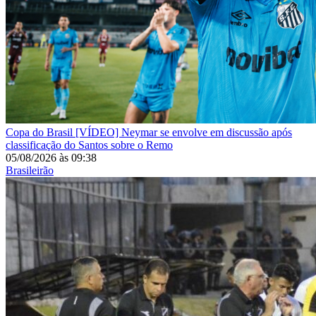
Copa do Brasil
[VÍDEO] Neymar se envolve em discussão após
classificação do Santos sobre o Remo
05/08/2026
às
09:38
Brasileirão