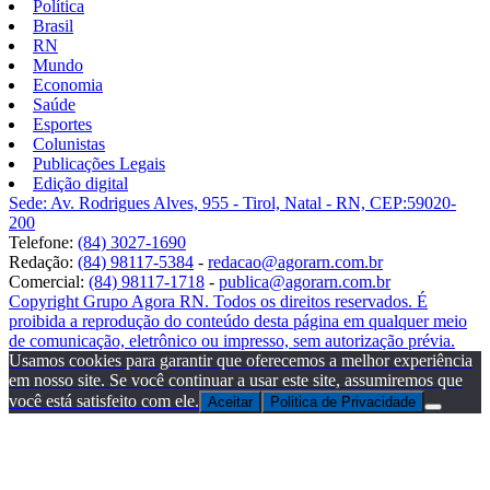
Política
Brasil
RN
Mundo
Economia
Saúde
Esportes
Colunistas
Publicações Legais
Edição digital
Sede: Av. Rodrigues Alves, 955 - Tirol, Natal - RN, CEP:59020-
200
Telefone:
(84) 3027-1690
Redação:
(84) 98117-5384
-
redacao@agorarn.com.br
Comercial:
(84) 98117-1718
-
publica@agorarn.com.br
Copyright Grupo Agora RN. Todos os direitos reservados. É
proibida a reprodução do conteúdo desta página em qualquer meio
de comunicação, eletrônico ou impresso, sem autorização prévia.
Usamos cookies para garantir que oferecemos a melhor experiência
em nosso site. Se você continuar a usar este site, assumiremos que
você está satisfeito com ele.
Aceitar
Politica de Privacidade