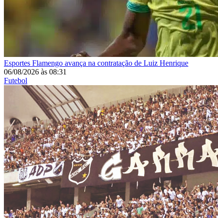
Esportes
Flamengo avança na contratação de Luiz Henrique
06/08/2026
às
08:31
Futebol