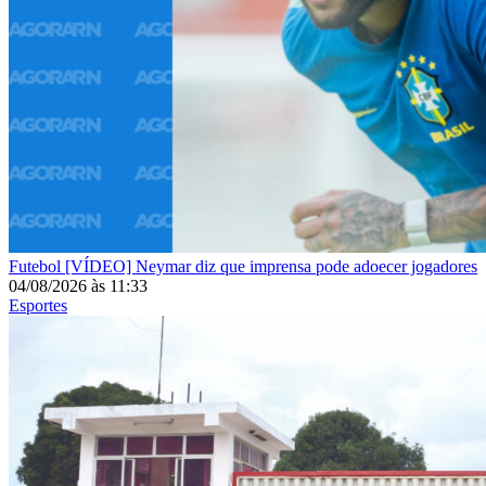
Futebol
[VÍDEO] Neymar diz que imprensa pode adoecer jogadores
04/08/2026
às
11:33
Esportes