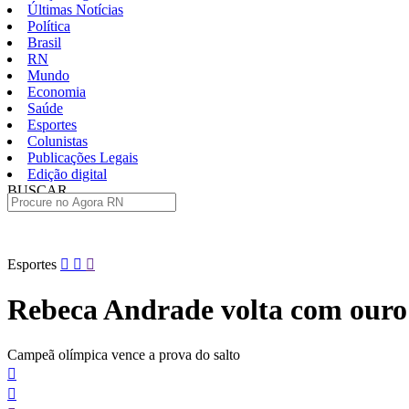
Últimas Notícias
Política
Brasil
RN
Mundo
Economia
Saúde
Esportes
Colunistas
Publicações Legais
Edição digital
BUSCAR
ÚLTIMAS
Pular
Esportes
para
o
Rebeca Andrade volta com ouro n
conteúdo
Campeã olímpica vence a prova do salto