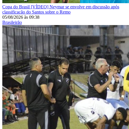
Copa do Brasil
[VÍDEO] Neymar se envolve em discussão após
classificação do Santos sobre o Remo
05/08/2026
às
09:38
Brasileirão