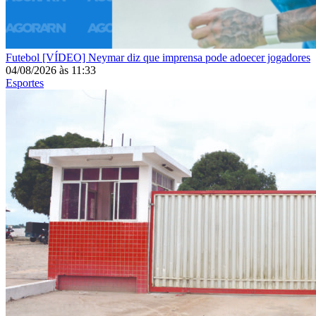
Futebol
[VÍDEO] Neymar diz que imprensa pode adoecer jogadores
04/08/2026
às
11:33
Esportes