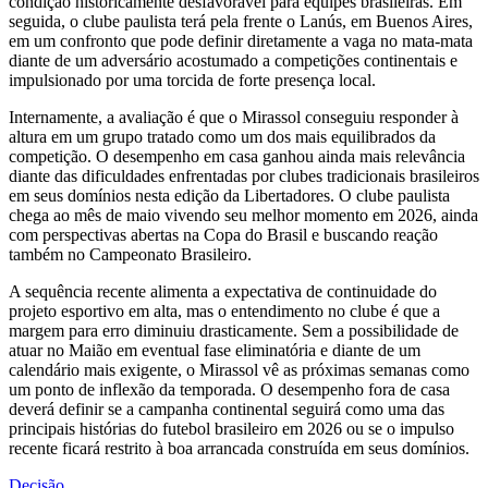
condição historicamente desfavorável para equipes brasileiras. Em
seguida, o clube paulista terá pela frente o Lanús, em Buenos Aires,
em um confronto que pode definir diretamente a vaga no mata-mata
diante de um adversário acostumado a competições continentais e
impulsionado por uma torcida de forte presença local.
Internamente, a avaliação é que o Mirassol conseguiu responder à
altura em um grupo tratado como um dos mais equilibrados da
competição. O desempenho em casa ganhou ainda mais relevância
diante das dificuldades enfrentadas por clubes tradicionais brasileiros
em seus domínios nesta edição da Libertadores. O clube paulista
chega ao mês de maio vivendo seu melhor momento em 2026, ainda
com perspectivas abertas na Copa do Brasil e buscando reação
também no Campeonato Brasileiro.
A sequência recente alimenta a expectativa de continuidade do
projeto esportivo em alta, mas o entendimento no clube é que a
margem para erro diminuiu drasticamente. Sem a possibilidade de
atuar no Maião em eventual fase eliminatória e diante de um
calendário mais exigente, o Mirassol vê as próximas semanas como
um ponto de inflexão da temporada. O desempenho fora de casa
deverá definir se a campanha continental seguirá como uma das
principais histórias do futebol brasileiro em 2026 ou se o impulso
recente ficará restrito à boa arrancada construída em seus domínios.
Decisão