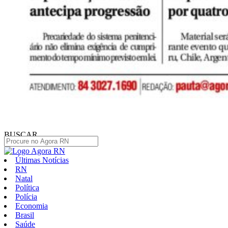
BUSCAR
Últimas Notícias
RN
Natal
Política
Polícia
Economia
Brasil
Saúde