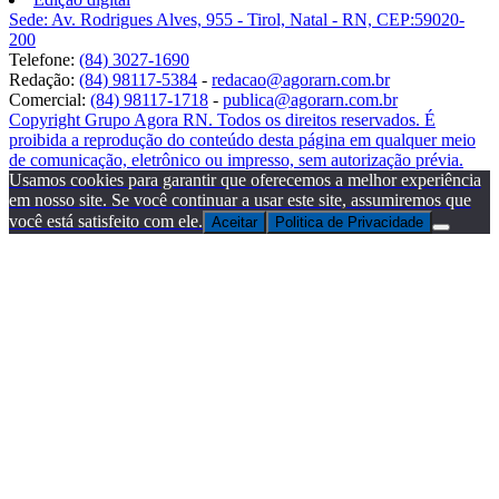
Sede: Av. Rodrigues Alves, 955 - Tirol, Natal - RN, CEP:59020-
200
Telefone:
(84) 3027-1690
Redação:
(84) 98117-5384
-
redacao@agorarn.com.br
Comercial:
(84) 98117-1718
-
publica@agorarn.com.br
Copyright Grupo Agora RN. Todos os direitos reservados. É
proibida a reprodução do conteúdo desta página em qualquer meio
de comunicação, eletrônico ou impresso, sem autorização prévia.
Usamos cookies para garantir que oferecemos a melhor experiência
em nosso site. Se você continuar a usar este site, assumiremos que
você está satisfeito com ele.
Aceitar
Politica de Privacidade