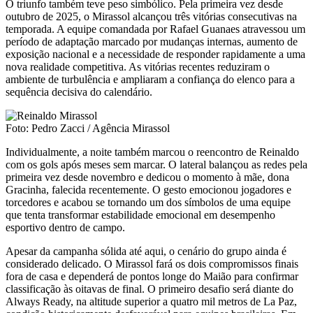
O triunfo também teve peso simbólico. Pela primeira vez desde
outubro de 2025, o Mirassol alcançou três vitórias consecutivas na
temporada. A equipe comandada por Rafael Guanaes atravessou um
período de adaptação marcado por mudanças internas, aumento de
exposição nacional e a necessidade de responder rapidamente a uma
nova realidade competitiva. As vitórias recentes reduziram o
ambiente de turbulência e ampliaram a confiança do elenco para a
sequência decisiva do calendário.
Foto: Pedro Zacci / Agência Mirassol
Individualmente, a noite também marcou o reencontro de Reinaldo
com os gols após meses sem marcar. O lateral balançou as redes pela
primeira vez desde novembro e dedicou o momento à mãe, dona
Gracinha, falecida recentemente. O gesto emocionou jogadores e
torcedores e acabou se tornando um dos símbolos de uma equipe
que tenta transformar estabilidade emocional em desempenho
esportivo dentro de campo.
Apesar da campanha sólida até aqui, o cenário do grupo ainda é
considerado delicado. O Mirassol fará os dois compromissos finais
fora de casa e dependerá de pontos longe do Maião para confirmar
classificação às oitavas de final. O primeiro desafio será diante do
Always Ready, na altitude superior a quatro mil metros de La Paz,