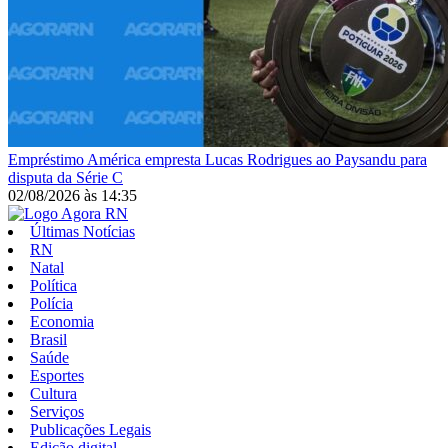
Empréstimo
América empresta Lucas Rodrigues ao Paysandu para
disputa da Série C
02/08/2026
às
14:35
Últimas Notícias
RN
Natal
Política
Polícia
Economia
Brasil
Saúde
Esportes
Cultura
Serviços
Publicações Legais
Edição digital