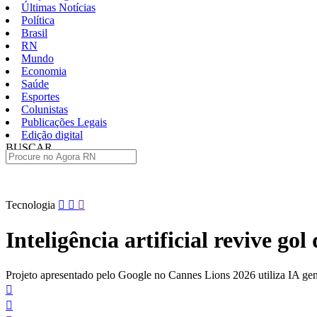
Últimas Notícias
Política
Brasil
RN
Mundo
Economia
Saúde
Esportes
Colunistas
Publicações Legais
Edição digital
BUSCAR
ÚLTIMAS
Pular
Tecnologia
para
o
Inteligência artificial revive gol
conteúdo
Projeto apresentado pelo Google no Cannes Lions 2026 utiliza IA gene