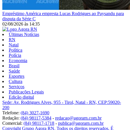
Empréstimo
América empresta Lucas Rodrigues ao Paysandu para
disputa da Série C
02/08/2026
às
14:35
Últimas Notícias
RN
Natal
Política
Polícia
Economia
Brasil
Saúde
Esportes
Cultura
Serviços
Publicações Legais
Edição digital
Sede: Av. Rodrigues Alves, 955 - Tirol, Natal - RN, CEP:59020-
200
Telefone:
(84) 3027-1690
Redação:
(84) 98117-5384
-
redacao@agorarn.com.br
Comercial:
(84) 98117-1718
-
publica@agorarn.com.br
Copyright Grupo Agora RN. Todos os direitos reservados. É