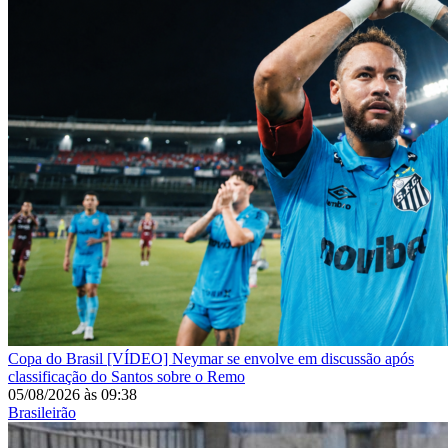
Copa do Brasil
[VÍDEO] Neymar se envolve em discussão após
classificação do Santos sobre o Remo
05/08/2026
às
09:38
Brasileirão