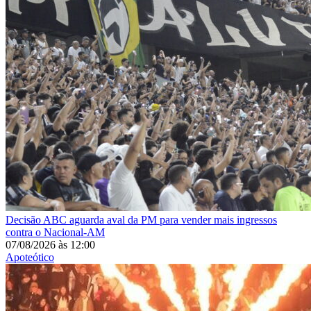
Decisão
ABC aguarda aval da PM para vender mais ingressos
contra o Nacional-AM
07/08/2026
às
12:00
Apoteótico