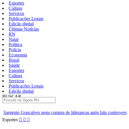
Esportes
Cultura
Serviços
Publicações Legais
Edição digital
Últimas Notícias
RN
Natal
Política
Polícia
Economia
Brasil
Saúde
Esportes
Cultura
Serviços
Publicações Legais
Edição digital
BUSCAR
ÚLTIMAS
a compra de lideranças após fala controversa em entrevista
Câma
Pular
Esportes
para
o