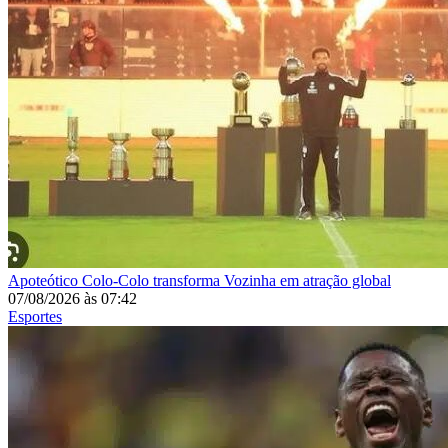
Apoteótico
Colo-Colo transforma Vozinha em atração global
07/08/2026
às
07:42
Esportes