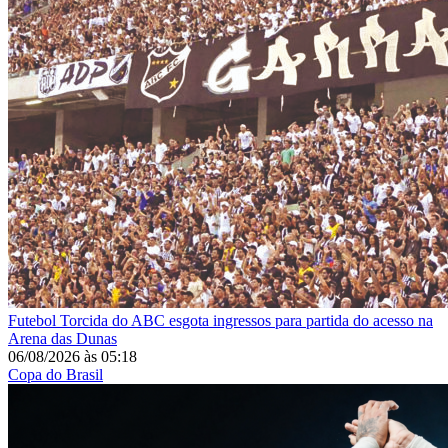
Futebol
Torcida do ABC esgota ingressos para partida do acesso na
Arena das Dunas
06/08/2026
às
05:18
Copa do Brasil