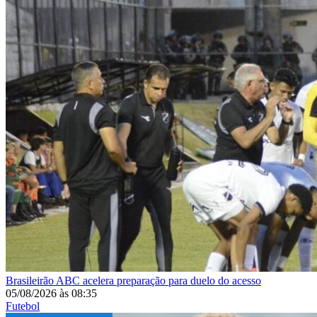
Brasileirão
ABC acelera preparação para duelo do acesso
05/08/2026
às
08:35
Futebol