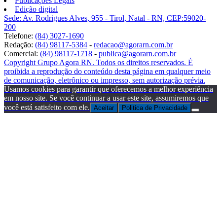
Publicações Legais
Edição digital
Sede: Av. Rodrigues Alves, 955 - Tirol, Natal - RN, CEP:59020-
200
Telefone:
(84) 3027-1690
Redação:
(84) 98117-5384
-
redacao@agorarn.com.br
Comercial:
(84) 98117-1718
-
publica@agorarn.com.br
Copyright Grupo Agora RN. Todos os direitos reservados. É
proibida a reprodução do conteúdo desta página em qualquer meio
de comunicação, eletrônico ou impresso, sem autorização prévia.
Usamos cookies para garantir que oferecemos a melhor experiência
em nosso site. Se você continuar a usar este site, assumiremos que
você está satisfeito com ele.
Aceitar
Politica de Privacidade