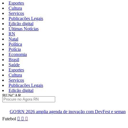
Esportes
Cultura
Serviços
Publicações Legais
Edição digital
Últimas Notícias
RN
Natal
Política
Polícia
Economia
Brasil
Saúde
Esportes
Cultura
Serviços
Publicações Legais
Edição digital
BUSCAR
ÚLTIMAS
6 amplia agenda de inovação com DevFest e semana de eventos
Pular
Futebol
para
o