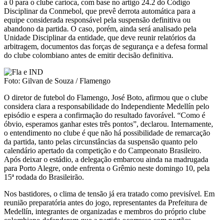
a 0 para o clube carioca, com base no artigo 24.2 do Código
Disciplinar da Conmebol, que prevê derrota automática para a
equipe considerada responsável pela suspensão definitiva ou
abandono da partida. O caso, porém, ainda será analisado pela
Unidade Disciplinar da entidade, que deve reunir relatórios da
arbitragem, documentos das forças de segurança e a defesa formal
do clube colombiano antes de emitir decisão definitiva.
Foto: Gilvan de Souza / Flamengo
O diretor de futebol do Flamengo, José Boto, afirmou que o clube
considera clara a responsabilidade do Independiente Medellín pelo
episódio e espera a confirmação do resultado favorável. “Como é
óbvio, esperamos ganhar estes três pontos”, declarou. Internamente,
o entendimento no clube é que não há possibilidade de remarcação
da partida, tanto pelas circunstâncias da suspensão quanto pelo
calendário apertado da competição e do Campeonato Brasileiro.
Após deixar o estádio, a delegação embarcou ainda na madrugada
para Porto Alegre, onde enfrenta o Grêmio neste domingo 10, pela
15ª rodada do Brasileirão.
Nos bastidores, o clima de tensão já era tratado como previsível. Em
reunião preparatória antes do jogo, representantes da Prefeitura de
Medellín, integrantes de organizadas e membros do próprio clube