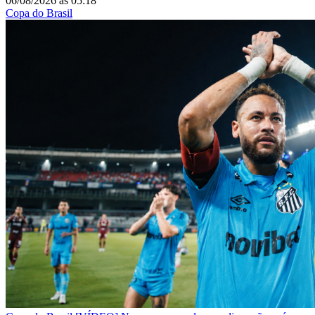
06/08/2026
às
05:18
Copa do Brasil