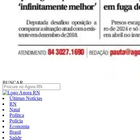
BUSCAR
Últimas Notícias
RN
Natal
Política
Polícia
Economia
Brasil
Saúde