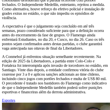
colombiano defenderam que a partida ocorresse com portões
fechados. O Independiente Medellín, entretanto, rejeitou a medida.
Como alternativa, houve reforço do efetivo policial e instalação de
grades extras no estádio, o que não impediu os episódios de
violência.
A expectativa é que o julgamento seja concluído em até três
semanas, prazo considerado suficiente para que a definição ocorra
antes do encerramento da fase de grupos. O Flamengo ainda
enfrentará Estudiantes, no dia 20, e Cusco, no dia 26. Caso os três
pontos sejam confirmados antes destas partidas, o clube garantirá
vaga antecipada nas oitavas de final da Libertadores.
A Conmebol já enfrentou situação semelhante recentemente. Na
edição de 2025 da Libertadores, a partida entre Colo-Colo e
Fortaleza foi interrompida após invasão de torcedores no estádio, em
Santiago. Vinte dias depois, a entidade confirmou vitória do clube
cearense por 3 a 0 e aplicou sanções adicionais ao time chileno,
incluindo cinco jogos com portões fechados e multa de US$ 80 mil.
O precedente é tratado nos bastidores do Flamengo como indicativo
de que o Independiente Medellín também poderá sofrer punições
esportivas e financeiras além da derrota administrativa.
Esportes