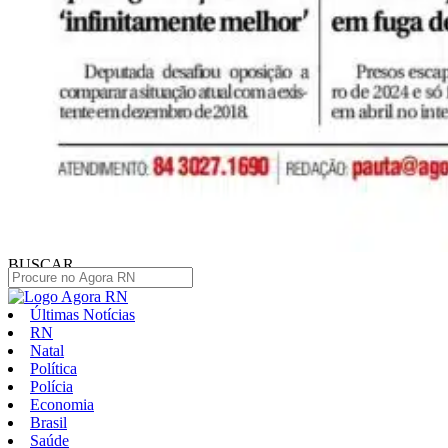
BUSCAR
Últimas Notícias
RN
Natal
Política
Polícia
Economia
Brasil
Saúde