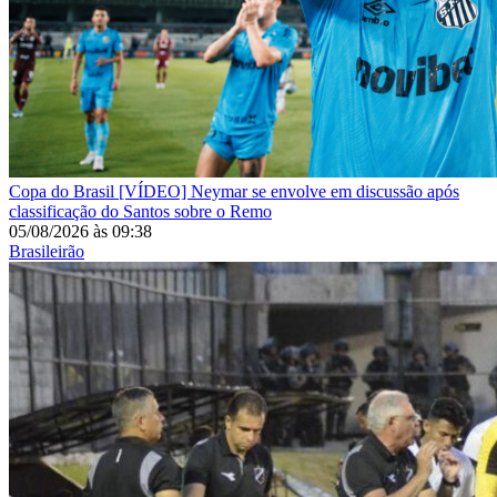
Copa do Brasil
[VÍDEO] Neymar se envolve em discussão após
classificação do Santos sobre o Remo
05/08/2026
às
09:38
Brasileirão