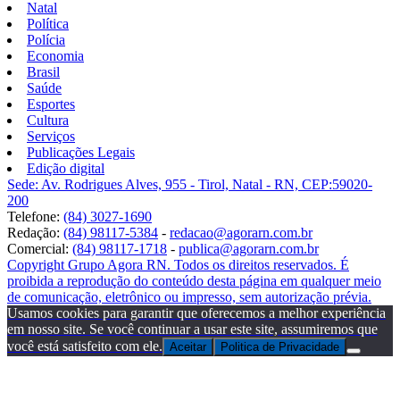
Natal
Política
Polícia
Economia
Brasil
Saúde
Esportes
Cultura
Serviços
Publicações Legais
Edição digital
Sede: Av. Rodrigues Alves, 955 - Tirol, Natal - RN, CEP:59020-
200
Telefone:
(84) 3027-1690
Redação:
(84) 98117-5384
-
redacao@agorarn.com.br
Comercial:
(84) 98117-1718
-
publica@agorarn.com.br
Copyright Grupo Agora RN. Todos os direitos reservados. É
proibida a reprodução do conteúdo desta página em qualquer meio
de comunicação, eletrônico ou impresso, sem autorização prévia.
Usamos cookies para garantir que oferecemos a melhor experiência
em nosso site. Se você continuar a usar este site, assumiremos que
você está satisfeito com ele.
Aceitar
Politica de Privacidade