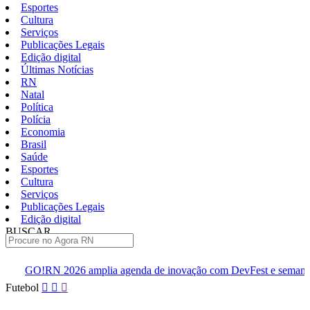
Esportes
Cultura
Serviços
Publicações Legais
Edição digital
Últimas Notícias
RN
Natal
Política
Polícia
Economia
Brasil
Saúde
Esportes
Cultura
Serviços
Publicações Legais
Edição digital
BUSCAR
ÚLTIMAS
 amplia agenda de inovação com DevFest e semana de eventos
Pular
Futebol
para
o