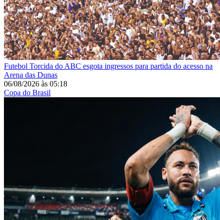
Futebol
Torcida do ABC esgota ingressos para partida do acesso na
Arena das Dunas
06/08/2026
às
05:18
Copa do Brasil