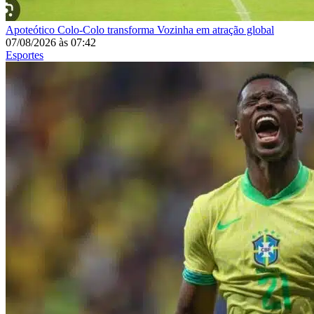
Apoteótico
Colo-Colo transforma Vozinha em atração global
07/08/2026
às
07:42
Esportes