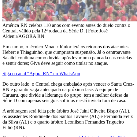
América-RN celebra 110 anos com evento antes do duelo contra o
Central, válido pela 12ª rodada da Série D. | Foto: José
Aldenir/AGORA RN
Em campo, o técnico Moacir Júnior terá os retornos dos atacantes
Hebert e Thiaguinho, que cumpriram suspensão. Já o centroavante
Salatiel continua como dúvida após levar uma pancada nas costelas
e sentir dores; Giva deve seguir como titular no ataque.
Siga o canal “Agora RN” no WhatsApp
Do outro lado, o Central chega embalado após vencer o Santa Cruz-
RN e garantir vaga antecipada na próxima fase. A equipe de
Caruaru, que divide a liderança do grupo, tem a melhor defesa da
Série D com apenas seis gols sofridos e está invicta fora de casa.
A arbitragem será feita pelo árbitro José Jaini Oliveira Bispo (AL),
os assistentes Rondinelle dos Santos Tavares (AL) e Fernanda Felix
da Silva (AL) e o quarto árbitro Leonilson Fernandes Trigueiro
Filho (RN).