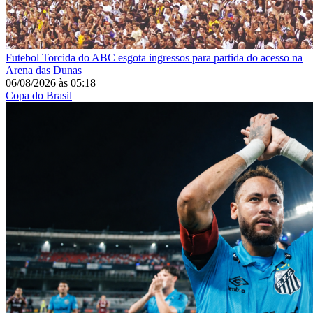
Futebol
Torcida do ABC esgota ingressos para partida do acesso na
Arena das Dunas
06/08/2026
às
05:18
Copa do Brasil