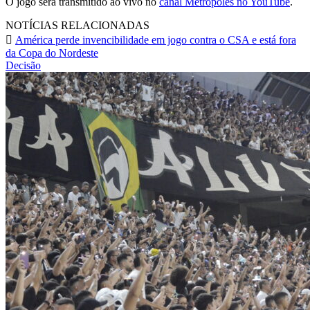
O jogo será transmitido ao vivo no
canal Metrópoles no YouTube
.
NOTÍCIAS RELACIONADAS
América perde invencibilidade em jogo contra o CSA e está fora
da Copa do Nordeste
Decisão