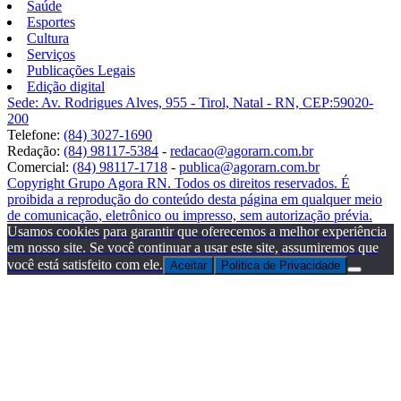
Saúde
Esportes
Cultura
Serviços
Publicações Legais
Edição digital
Sede: Av. Rodrigues Alves, 955 - Tirol, Natal - RN, CEP:59020-
200
Telefone:
(84) 3027-1690
Redação:
(84) 98117-5384
-
redacao@agorarn.com.br
Comercial:
(84) 98117-1718
-
publica@agorarn.com.br
Copyright Grupo Agora RN. Todos os direitos reservados. É
proibida a reprodução do conteúdo desta página em qualquer meio
de comunicação, eletrônico ou impresso, sem autorização prévia.
Usamos cookies para garantir que oferecemos a melhor experiência
em nosso site. Se você continuar a usar este site, assumiremos que
você está satisfeito com ele.
Aceitar
Politica de Privacidade