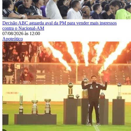
Decisão
ABC aguarda aval da PM para vender mais ingressos
contra o Nacional-AM
07/08/2026
às
12:00
Apoteótico