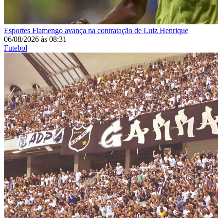
Esportes
Flamengo avança na contratação de Luiz Henrique
06/08/2026
às
08:31
Futebol