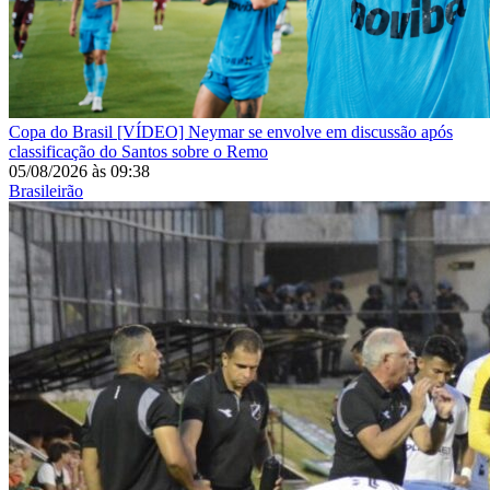
Copa do Brasil
[VÍDEO] Neymar se envolve em discussão após
classificação do Santos sobre o Remo
05/08/2026
às
09:38
Brasileirão