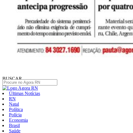
BUSCAR
Últimas Notícias
RN
Natal
Política
Polícia
Economia
Brasil
Saúde