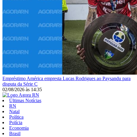
Empréstimo
América empresta Lucas Rodrigues ao Paysandu para
disputa da Série C
02/08/2026
às
14:35
Últimas Notícias
RN
Natal
Política
Polícia
Economia
Brasil