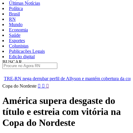
Últimas Notícias
Política
Brasil
RN
Mundo
Economia
Saúde
Esportes
Colunistas
Publicações Legais
Edição digital
BUSCAR
ÚLTIMAS
r perfil de Allyson e mantém cobertura da convenção
Dupla de
Pular
Copa do Nordeste
para
o
América supera desgaste do
conteúdo
título e estreia com vitória na
Copa do Nordeste