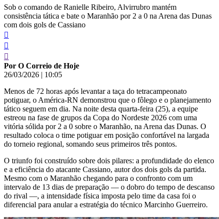
Sob o comando de Ranielle Ribeiro, Alvirrubro mantém
consistência tática e bate o Maranhão por 2 a 0 na Arena das Dunas
com dois gols de Cassiano
Por O Correio de Hoje
26/03/2026
|
10:05
Menos de 72 horas após levantar a taça do tetracampeonato
potiguar, o América-RN demonstrou que o fôlego e o planejamento
tático seguem em dia. Na noite desta quarta-feira (25), a equipe
estreou na fase de grupos da Copa do Nordeste 2026 com uma
vitória sólida por 2 a 0 sobre o Maranhão, na Arena das Dunas. O
resultado coloca o time potiguar em posição confortável na largada
do torneio regional, somando seus primeiros três pontos.
O triunfo foi construído sobre dois pilares: a profundidade do elenco
e a eficiência do atacante Cassiano, autor dos dois gols da partida.
Mesmo com o Maranhão chegando para o confronto com um
intervalo de 13 dias de preparação — o dobro do tempo de descanso
do rival —, a intensidade física imposta pelo time da casa foi o
diferencial para anular a estratégia do técnico Marcinho Guerreiro.