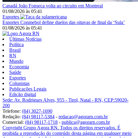
Canadá
João Fonseca volta ao circuito em Montreal
01/08/2026
às
05:41
Esportes
Esportes
Conmebol define duelos das oitavas de final da ‘Sula’
01/08/2026
às
05:41
Últimas Notícias
Política
Brasil
RN
Mundo
Economia
Saúde
Esportes
Colunistas
Publicações Legais
Edição digital
Sede: Av. Rodrigues Alves, 955 - Tirol, Natal - RN, CEP:59020-
200
Telefone:
(84) 3027-1690
Redação:
(84) 98117-5384
-
redacao@agorarn.com.br
Comercial:
(84) 98117-1718
-
publica@agorarn.com.br
Copyright Grupo Agora RN. Todos os direitos reservados. É
proibida a reprodução do conteúdo desta página em qualquer meio