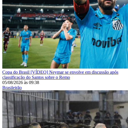
Copa do Brasil
[VÍDEO] Neymar se envolve em discussão após
classificação do Santos sobre o Remo
05/08/2026
às
09:38
Brasileirão