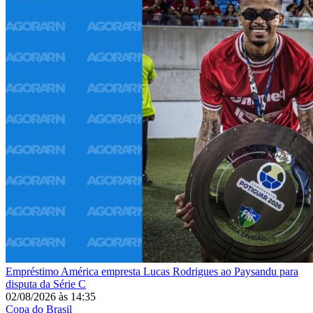
Empréstimo
América empresta Lucas Rodrigues ao Paysandu para
disputa da Série C
02/08/2026
às
14:35
Copa do Brasil