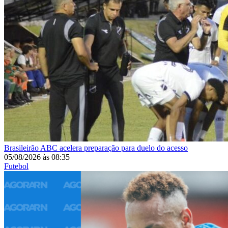
Brasileirão
ABC acelera preparação para duelo do acesso
05/08/2026
às
08:35
Futebol