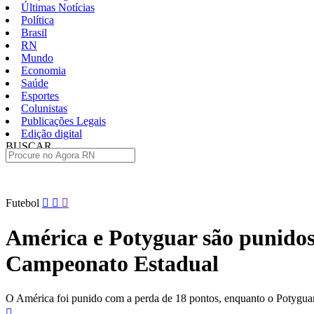
Últimas Notícias
Política
Brasil
RN
Mundo
Economia
Saúde
Esportes
Colunistas
Publicações Legais
Edição digital
BUSCAR
ÚLTIMAS
Pular
Futebol
para
o
América e Potyguar são punidos
conteúdo
Campeonato Estadual
O América foi punido com a perda de 18 pontos, enquanto o Potygua