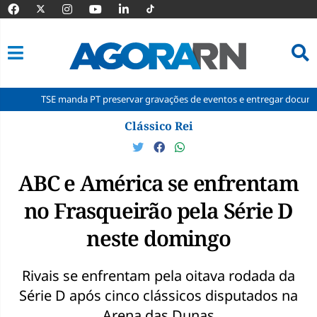
SE manda PT preservar gravações de eventos e entregar documentos à Cor
Pular
Clássico Rei
para
o
conteúdo
ABC e América se enfrentam
no Frasqueirão pela Série D
neste domingo
Rivais se enfrentam pela oitava rodada da
Série D após cinco clássicos disputados na
Arena das Dunas