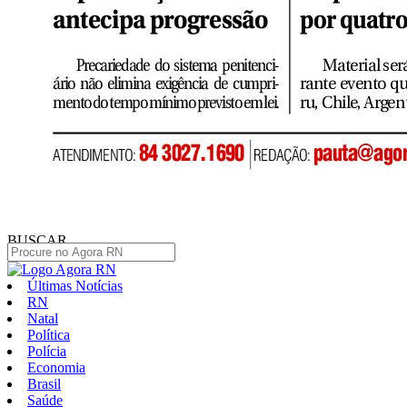
BUSCAR
Últimas Notícias
RN
Natal
Política
Polícia
Economia
Brasil
Saúde