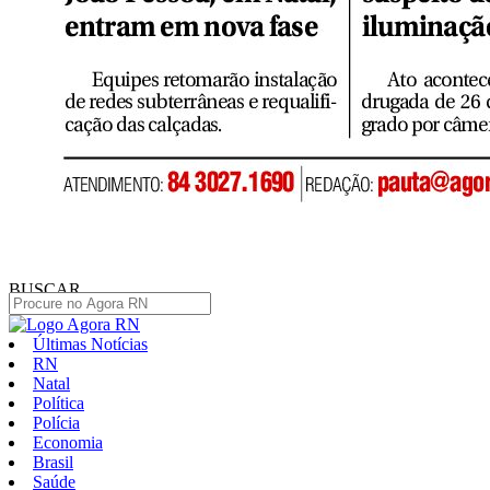
BUSCAR
Últimas Notícias
RN
Natal
Política
Polícia
Economia
Brasil
Saúde