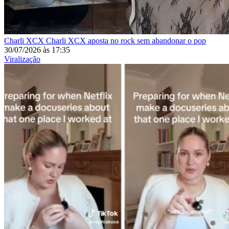
Charli XCX
Charli XCX aposta no rock sem abandonar o pop
30/07/2026
às
17:35
Viralização