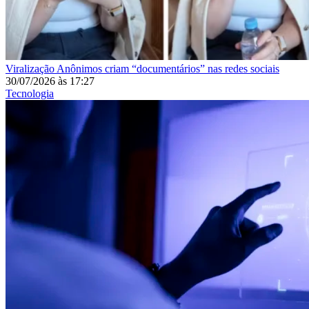
Viralização
Anônimos criam “documentários” nas redes sociais
30/07/2026
às
17:27
Tecnologia