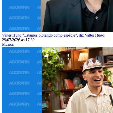
Valter Hugo
“Estamos piorando como espécie”, diz Valter Hugo
29/07/2026
às
17:30
Música