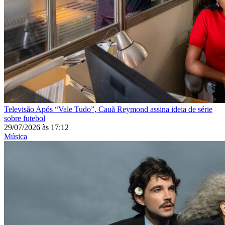
Televisão
Após “Vale Tudo”, Cauã Reymond assina ideia de série
sobre futebol
29/07/2026
às
17:12
Música