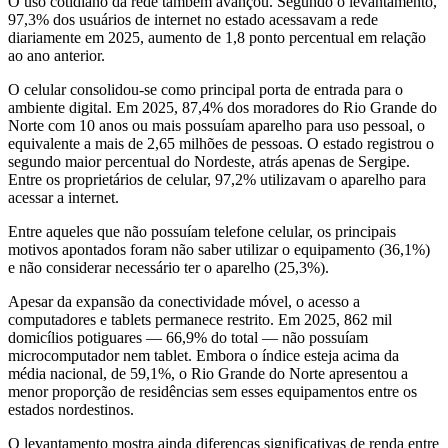
O uso cotidiano da rede também avançou. Segundo o levantamento,
97,3% dos usuários de internet no estado acessavam a rede
diariamente em 2025, aumento de 1,8 ponto percentual em relação
ao ano anterior.
O celular consolidou-se como principal porta de entrada para o
ambiente digital. Em 2025, 87,4% dos moradores do Rio Grande do
Norte com 10 anos ou mais possuíam aparelho para uso pessoal, o
equivalente a mais de 2,65 milhões de pessoas. O estado registrou o
segundo maior percentual do Nordeste, atrás apenas de Sergipe.
Entre os proprietários de celular, 97,2% utilizavam o aparelho para
acessar a internet.
Entre aqueles que não possuíam telefone celular, os principais
motivos apontados foram não saber utilizar o equipamento (36,1%)
e não considerar necessário ter o aparelho (25,3%).
Apesar da expansão da conectividade móvel, o acesso a
computadores e tablets permanece restrito. Em 2025, 862 mil
domicílios potiguares — 66,9% do total — não possuíam
microcomputador nem tablet. Embora o índice esteja acima da
média nacional, de 59,1%, o Rio Grande do Norte apresentou a
menor proporção de residências sem esses equipamentos entre os
estados nordestinos.
O levantamento mostra ainda diferenças significativas de renda entre