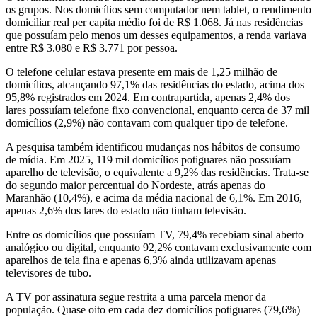
os grupos. Nos domicílios sem computador nem tablet, o rendimento
domiciliar real per capita médio foi de R$ 1.068. Já nas residências
que possuíam pelo menos um desses equipamentos, a renda variava
entre R$ 3.080 e R$ 3.771 por pessoa.
O telefone celular estava presente em mais de 1,25 milhão de
domicílios, alcançando 97,1% das residências do estado, acima dos
95,8% registrados em 2024. Em contrapartida, apenas 2,4% dos
lares possuíam telefone fixo convencional, enquanto cerca de 37 mil
domicílios (2,9%) não contavam com qualquer tipo de telefone.
A pesquisa também identificou mudanças nos hábitos de consumo
de mídia. Em 2025, 119 mil domicílios potiguares não possuíam
aparelho de televisão, o equivalente a 9,2% das residências. Trata-se
do segundo maior percentual do Nordeste, atrás apenas do
Maranhão (10,4%), e acima da média nacional de 6,1%. Em 2016,
apenas 2,6% dos lares do estado não tinham televisão.
Entre os domicílios que possuíam TV, 79,4% recebiam sinal aberto
analógico ou digital, enquanto 92,2% contavam exclusivamente com
aparelhos de tela fina e apenas 6,3% ainda utilizavam apenas
televisores de tubo.
A TV por assinatura segue restrita a uma parcela menor da
população. Quase oito em cada dez domicílios potiguares (79,6%)