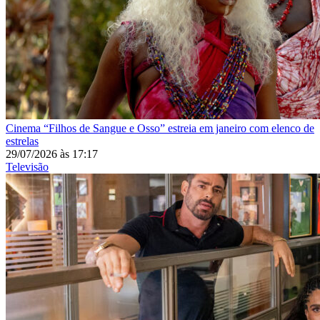
Cinema
“Filhos de Sangue e Osso” estreia em janeiro com elenco de
estrelas
29/07/2026
às
17:17
Televisão