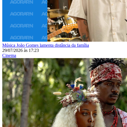
Música
João Gomes lamenta distância da família
29/07/2026
às
17:23
Cinema