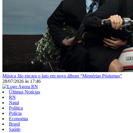
Música
Jão encara o luto em novo álbum “Memórias Póstumas”
28/07/2026
às
17:46
Últimas Notícias
RN
Natal
Política
Polícia
Economia
Brasil
Saúde