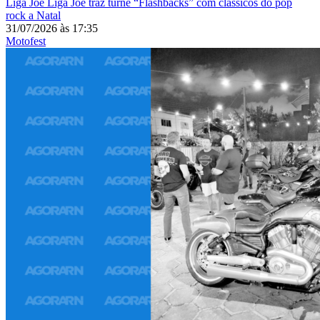
Liga Joe
Liga Joe traz turnê “Flashbacks” com clássicos do pop
rock a Natal
31/07/2026
às
17:35
Motofest