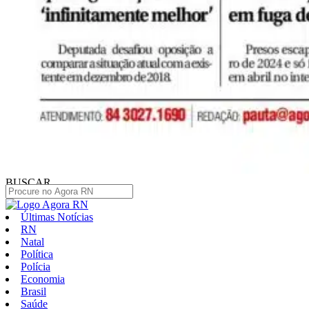
BUSCAR
Últimas Notícias
RN
Natal
Política
Polícia
Economia
Brasil
Saúde