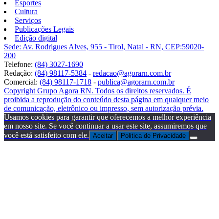
Esportes
Cultura
Serviços
Publicações Legais
Edição digital
Sede: Av. Rodrigues Alves, 955 - Tirol, Natal - RN, CEP:59020-
200
Telefone:
(84) 3027-1690
Redação:
(84) 98117-5384
-
redacao@agorarn.com.br
Comercial:
(84) 98117-1718
-
publica@agorarn.com.br
Copyright Grupo Agora RN. Todos os direitos reservados. É
proibida a reprodução do conteúdo desta página em qualquer meio
de comunicação, eletrônico ou impresso, sem autorização prévia.
Usamos cookies para garantir que oferecemos a melhor experiência
em nosso site. Se você continuar a usar este site, assumiremos que
você está satisfeito com ele.
Aceitar
Politica de Privacidade