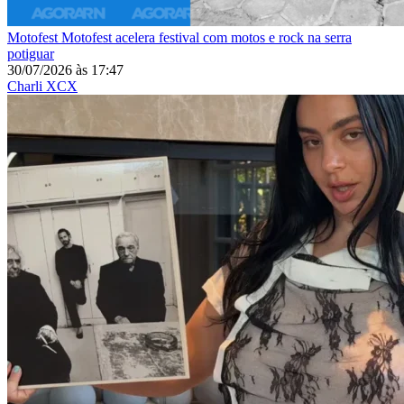
Motofest
Motofest acelera festival com motos e rock na serra
potiguar
30/07/2026
às
17:47
Charli XCX