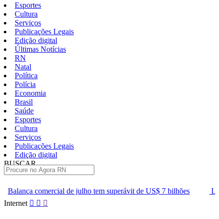
Esportes
Cultura
Serviços
Publicações Legais
Edição digital
Últimas Notícias
RN
Natal
Política
Polícia
Economia
Brasil
Saúde
Esportes
Cultura
Serviços
Publicações Legais
Edição digital
BUSCAR
ÚLTIMAS
de julho tem superávit de US$ 7 bilhões
Lei que aumenta punição
Pular
Internet
para
o