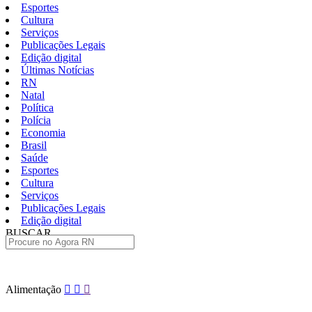
Esportes
Cultura
Serviços
Publicações Legais
Edição digital
Últimas Notícias
RN
Natal
Política
Polícia
Economia
Brasil
Saúde
Esportes
Cultura
Serviços
Publicações Legais
Edição digital
BUSCAR
ÚLTIMAS
Pular
Alimentação
para
o