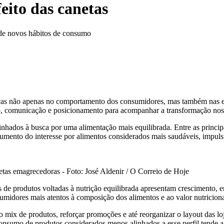
ito das canetas
de novos hábitos de consumo
 não apenas no comportamento dos consumidores, mas também nas estra
, comunicação e posicionamento para acompanhar a transformação nos 
inhados à busca por uma alimentação mais equilibrada. Entre as principa
 aumento do interesse por alimentos considerados mais saudáveis, imp
netas emagrecedoras - Foto: José Aldenir / O Correio de Hoje
de produtos voltadas à nutrição equilibrada apresentam crescimento, e
idores mais atentos à composição dos alimentos e ao valor nutriciona
 mix de produtos, reforçar promoções e até reorganizar o layout das lo
consumo de produtos considerados menos alinhados a esse perfil tende a