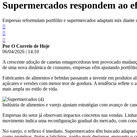
Supermercados respondem ao efe
conteúdo
Empresas reformulam portfólio e supermercados adaptam mix diante 
Por O Correio de Hoje
06/04/2026
|
14:10
A crescente adoção de canetas emagrecedoras tem provocado mudanças
de uma nova dinâmica de consumo, empresas vêm ajustando portfólio
Fabricantes de alimentos e bebidas passaram a investir em produtos al
açúcares e versões com menor teor de gordura. A tendência reflete o
mais ampla no estilo de vida.
Indústria de alimentos e varejo ajustam estratégias com avanço de ca
Empresas do setor já observam impactos concretos nas vendas. Linhas 
movimento indica uma reconfiguração gradual do mercado, com consum
No varejo, o reflexo é imediato. Supermercados têm buscado adaptar o
como proteínas, frutas e laticínios, ganha mais destaque, enquanto o 