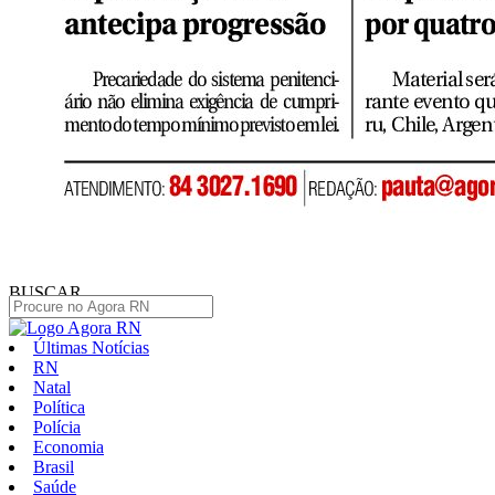
BUSCAR
Últimas Notícias
RN
Natal
Política
Polícia
Economia
Brasil
Saúde