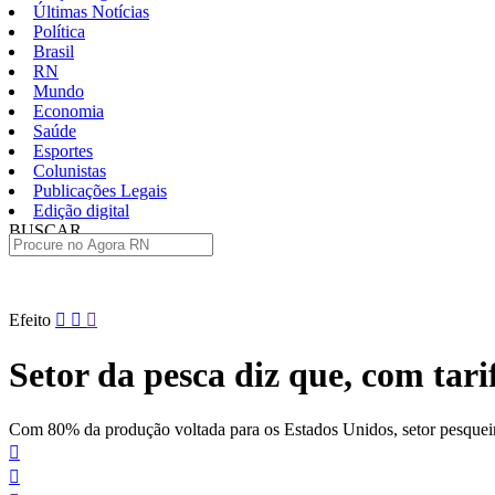
Últimas Notícias
Política
Brasil
RN
Mundo
Economia
Saúde
Esportes
Colunistas
Publicações Legais
Edição digital
BUSCAR
ÚLTIMAS
Pular
Efeito
para
o
Setor da pesca diz que, com tar
conteúdo
Com 80% da produção voltada para os Estados Unidos, setor pesqueiro