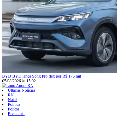
BYD
BYD lança Song Pro flex por R$ 176 mil
05/08/2026
às
15:02
Últimas Notícias
RN
Natal
Política
Polícia
Economia