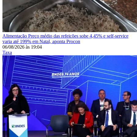
Alimentação
Preço médio das refeições sobe 4,45% e self-service
varia até 199% em Natal, aponta Procon
06/08/2026
às
19:04
Taxa