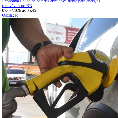
Economia
Leilão de baterias abre nova frente para energias
renováveis no RN
07/08/2026
às
05:45
Oscilação