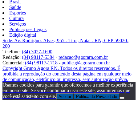
Brasil
Saúde
Esportes
Cultura
Serviços
Publicações Legais
Edição digital
Sede: Av. Rodrigues Alves, 955 - Tirol, Natal - RN, CEP:59020-
200
Telefone:
(84) 3027-1690
Redação:
(84) 98117-5384
-
redacao@agorarn.com.br
Comercial:
(84) 98117-1718
-
publica@agorarn.com.br
Copyright Grupo Agora RN. Todos os direitos reservados. É
proibida a reprodução do conteúdo desta página em qualquer meio
de comunicação, eletrônico ou impresso, sem autorização prévia.
Usamos cookies para garantir que oferecemos a melhor experiência
em nosso site. Se você continuar a usar este site, assumiremos que
você está satisfeito com ele.
Aceitar
Politica de Privacidade