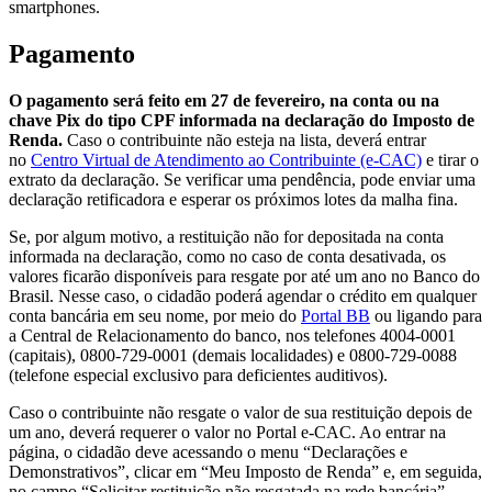
smartphones.
Pagamento
O pagamento será feito em 27 de fevereiro, na conta ou na
chave Pix do tipo CPF informada na declaração do Imposto de
Renda.
Caso o contribuinte não esteja na lista, deverá entrar
no
Centro Virtual de Atendimento ao Contribuinte (e-CAC)
e tirar o
extrato da declaração. Se verificar uma pendência, pode enviar uma
declaração retificadora e esperar os próximos lotes da malha fina.
Se, por algum motivo, a restituição não for depositada na conta
informada na declaração, como no caso de conta desativada, os
valores ficarão disponíveis para resgate por até um ano no Banco do
Brasil. Nesse caso, o cidadão poderá agendar o crédito em qualquer
conta bancária em seu nome, por meio do
Portal BB
ou ligando para
a Central de Relacionamento do banco, nos telefones 4004-0001
(capitais), 0800-729-0001 (demais localidades) e 0800-729-0088
(telefone especial exclusivo para deficientes auditivos).
Caso o contribuinte não resgate o valor de sua restituição depois de
um ano, deverá requerer o valor no Portal e-CAC. Ao entrar na
página, o cidadão deve acessando o menu “Declarações e
Demonstrativos”, clicar em “Meu Imposto de Renda” e, em seguida,
no campo “Solicitar restituição não resgatada na rede bancária”.