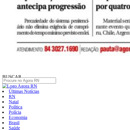
BUSCAR
Últimas Notícias
RN
Natal
Política
Polícia
Economia
Brasil
Saúde