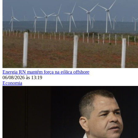
Energia
RN mantém força na eólica offshore
06/08/2026
às
13:19
Economia