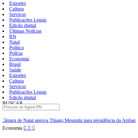
Esportes
Cultura
Serviços
Publicações Legais
Edição digital
Últimas Notícias
RN
Natal
Política
Polícia
Economia
Brasil
Saúde
Esportes
Cultura
Serviços
Publicações Legais
Edição digital
BUSCAR
ÚLTIMAS
va Thiago Mesquita para presidência da Arsban
TRE confirma ca
Pular
Economia
para
o