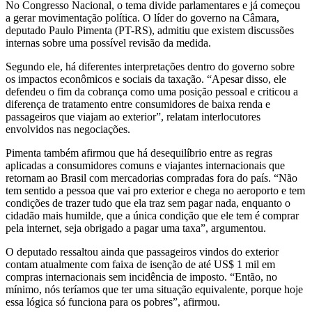
No Congresso Nacional, o tema divide parlamentares e já começou
a gerar movimentação política. O líder do governo na Câmara,
deputado Paulo Pimenta (PT-RS), admitiu que existem discussões
internas sobre uma possível revisão da medida.
Segundo ele, há diferentes interpretações dentro do governo sobre
os impactos econômicos e sociais da taxação. “Apesar disso, ele
defendeu o fim da cobrança como uma posição pessoal e criticou a
diferença de tratamento entre consumidores de baixa renda e
passageiros que viajam ao exterior”, relatam interlocutores
envolvidos nas negociações.
Pimenta também afirmou que há desequilíbrio entre as regras
aplicadas a consumidores comuns e viajantes internacionais que
retornam ao Brasil com mercadorias compradas fora do país. “Não
tem sentido a pessoa que vai pro exterior e chega no aeroporto e tem
condições de trazer tudo que ela traz sem pagar nada, enquanto o
cidadão mais humilde, que a única condição que ele tem é comprar
pela internet, seja obrigado a pagar uma taxa”, argumentou.
O deputado ressaltou ainda que passageiros vindos do exterior
contam atualmente com faixa de isenção de até US$ 1 mil em
compras internacionais sem incidência de imposto. “Então, no
mínimo, nós teríamos que ter uma situação equivalente, porque hoje
essa lógica só funciona para os pobres”, afirmou.