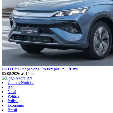
BYD
BYD lança Song Pro flex por R$ 176 mil
05/08/2026
às
15:02
Últimas Notícias
RN
Natal
Política
Polícia
Economia
Brasil