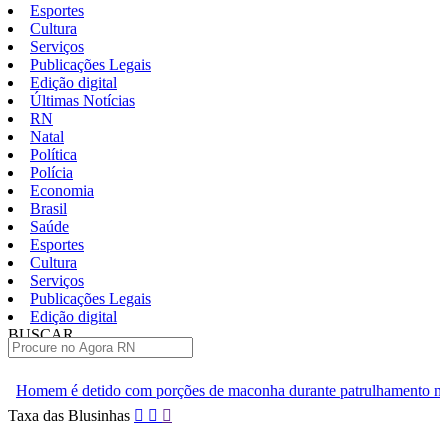
Esportes
Cultura
Serviços
Publicações Legais
Edição digital
Últimas Notícias
RN
Natal
Política
Polícia
Economia
Brasil
Saúde
Esportes
Cultura
Serviços
Publicações Legais
Edição digital
BUSCAR
ÚLTIMAS
om porções de maconha durante patrulhamento na Grande Natal
Pular
Taxa das Blusinhas
para
o