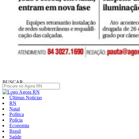
BUSCAR
Últimas Notícias
RN
Natal
Política
Polícia
Economia
Brasil
Saúde