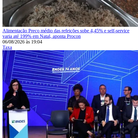
Alimentação
Preço médio das refeições sobe 4,45% e self-service
varia até 199% em Natal, aponta Procon
06/08/2026
às
19:04
Taxa