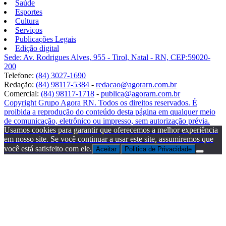
Saúde
Esportes
Cultura
Serviços
Publicações Legais
Edição digital
Sede: Av. Rodrigues Alves, 955 - Tirol, Natal - RN, CEP:59020-
200
Telefone:
(84) 3027-1690
Redação:
(84) 98117-5384
-
redacao@agorarn.com.br
Comercial:
(84) 98117-1718
-
publica@agorarn.com.br
Copyright Grupo Agora RN. Todos os direitos reservados. É
proibida a reprodução do conteúdo desta página em qualquer meio
de comunicação, eletrônico ou impresso, sem autorização prévia.
Usamos cookies para garantir que oferecemos a melhor experiência
em nosso site. Se você continuar a usar este site, assumiremos que
você está satisfeito com ele.
Aceitar
Politica de Privacidade