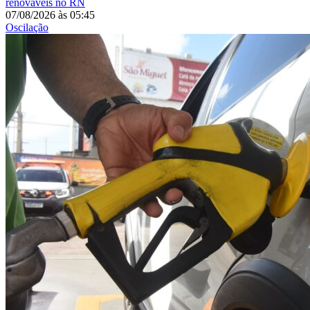
renováveis no RN
07/08/2026
às
05:45
Oscilação