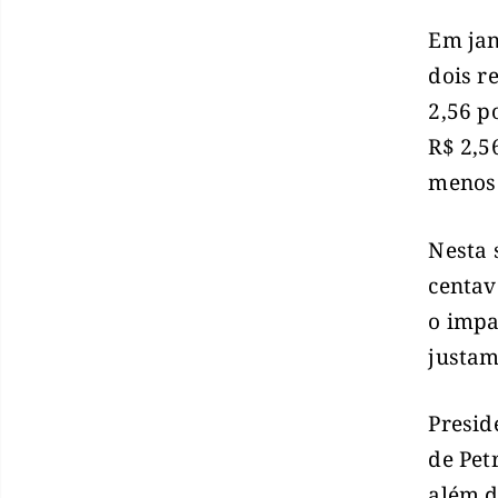
Em jan
dois r
2,56 p
R$ 2,5
menos
Nesta 
centav
o impa
justam
Presid
de Pet
além d