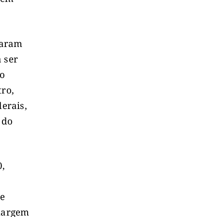
ixaram
 ser
 o
tro,
erais,
 do
0,
le
 margem