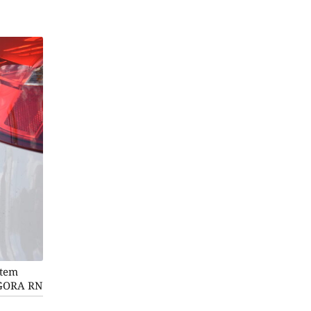
 tem
 AGORA RN