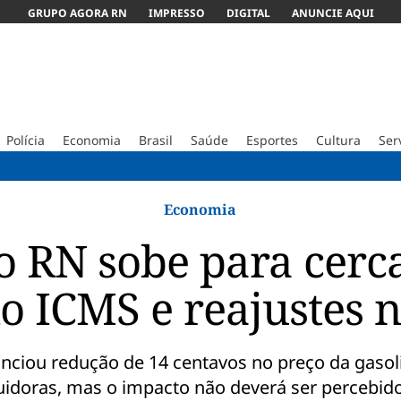
GRUPO AGORA RN
IMPRESSO
DIGITAL
ANUNCIE AQUI
Polícia
Economia
Brasil
Saúde
Esportes
Cultura
Ser
Tenista B
Economia
o RN sobe para cerca
do ICMS e reajustes n
nciou redução de 14 centavos no preço da gasol
buidoras, mas o impacto não deverá ser percebid