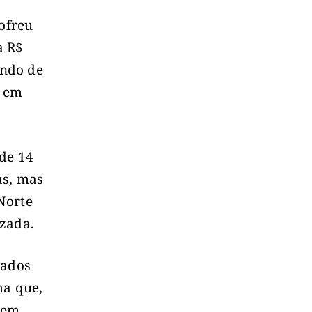
sofreu
a R$
ando de
s em
de 14
as, mas
Norte
izada.
vados
ma que,
tem