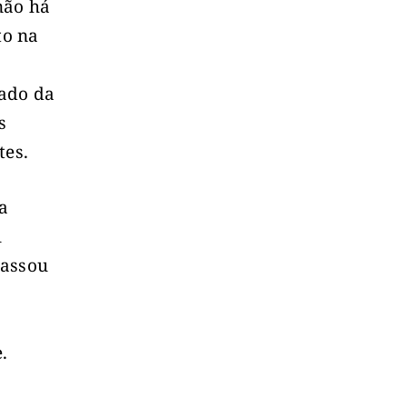
não há
to na
tado da
s
tes.
a
l
passou
.