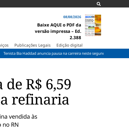
08/08/2026
Baixe AQUI o PDF da
versão impressa – Ed.
2.388
viços
Publicações Legais
Edição digital
ia Haddad anuncia pausa na carreira neste segundo semestre
Taxa d
 de R$ 6,59
a refinaria
ina vendida às
o no RN