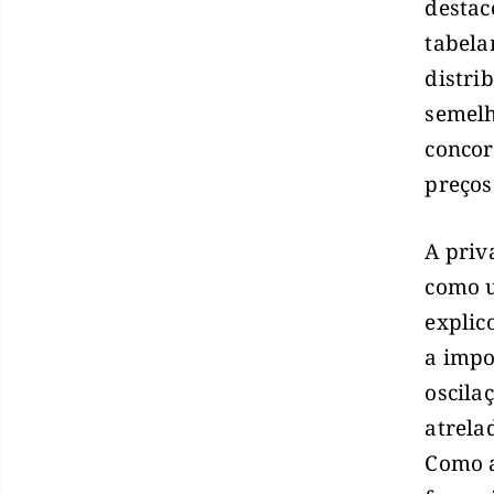
destac
tabela
distri
semelh
concor
preços
A priv
como u
explic
a impo
oscila
atrela
Como a