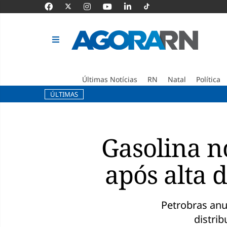
Últimas Notícias
RN
Natal
Política
ÚLTIMAS
Pular
para
o
Gasolina n
conteúdo
após alta 
Petrobras anu
distri