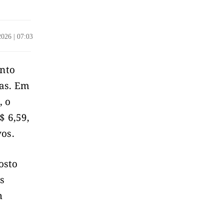
/2026
|
07:03
nto
ias. Em
, o
$ 6,59,
vos.
osto
s
m