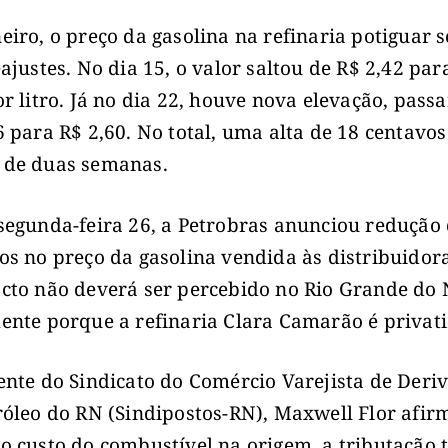
eiro, o preço da gasolina na refinaria potiguar 
eajustes. No dia 15, o valor saltou de R$ 2,42 par
or litro. Já no dia 22, houve nova elevação, pass
6 para R$ 2,60. No total, uma alta de 18 centavo
 de duas semanas.
segunda-feira 26, a Petrobras anunciou redução 
os no preço da gasolina vendida às distribuidor
cto não deverá ser percebido no Rio Grande do 
ente porque a refinaria Clara Camarão é privat
ente do Sindicato do Comércio Varejista de Deri
róleo do RN (Sindipostos-RN), Maxwell Flor afir
o custo do combustível na origem, a tributação 