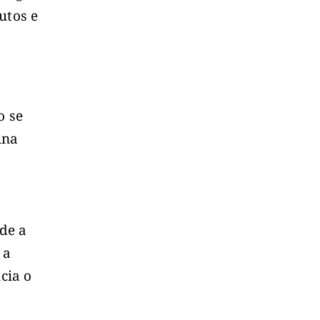
utos e
o se
ina
de a
 a
cia o