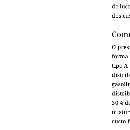
de luc
dos cu
Como
O pres
forma 
tipo A
distri
gasoli
distri
30% de
mistur
custo 