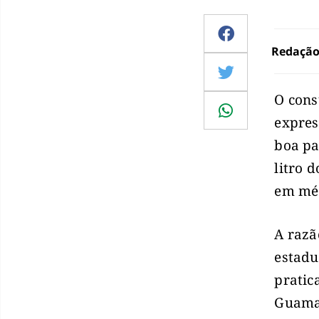
Redaçã
O cons
expres
boa pa
litro 
em méd
A razã
estadu
pratic
Guamar