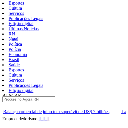
Esportes
Cultura
Serviços
Publicações Legais
Edição digital
Últimas Notícias
RN
Natal
Política
Polícia
Economia
Brasil
Saúde
Esportes
Cultura
Serviços
Publicações Legais
Edição digital
BUSCAR
ÚLTIMAS
 julho tem superávit de US$ 7 bilhões
Lei que aumenta punição a
Pular
Empreendedorismo
para
o