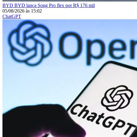
BYD
BYD lança Song Pro flex por R$ 176 mil
05/08/2026
às
15:02
ChatGPT