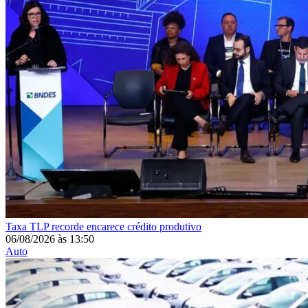
Taxa
TLP recorde encarece crédito produtivo
06/08/2026
às
13:50
Auto