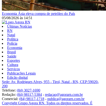
Economia
Ásia eleva compra de petróleo do País
05/08/2026
às
14:51
Últimas Notícias
RN
Natal
Política
Polícia
Economia
Brasil
Saúde
Esportes
Cultura
Serviços
Publicações Legais
Edição digital
Sede: Av. Rodrigues Alves, 955 - Tirol, Natal - RN, CEP:59020-
200
Telefone:
(84) 3027-1690
Redação:
(84) 98117-5384
-
redacao@agorarn.com.br
Comercial:
(84) 98117-1718
-
publica@agorarn.com.br
Copyright Grupo Agora RN. Todos os direitos reservados. É