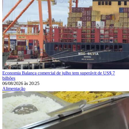
Economia
Balança comercial de julho tem superávit de US$ 7
bilhões
06/08/2026
às
20:25
Alimentação