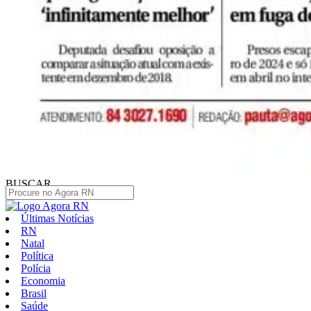
BUSCAR
Últimas Notícias
RN
Natal
Política
Polícia
Economia
Brasil
Saúde