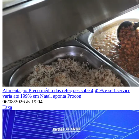
Alimentação
Preço médio das refeições sobe 4,45% e self-service
varia até 199% em Natal, aponta Procon
06/08/2026
às
19:04
Taxa