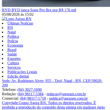
BYD
BYD lança Song Pro flex por R$ 176 mil
05/08/2026
às
15:02
Últimas Notícias
RN
Natal
Política
Polícia
Economia
Brasil
Saúde
Esportes
Cultura
Serviços
Publicações Legais
Edição digital
Sede: Av. Rodrigues Alves, 955 - Tirol, Natal - RN, CEP:59020-
200
Telefone:
(84) 3027-1690
Redação:
(84) 98117-5384
-
redacao@agorarn.com.br
Comercial:
(84) 98117-1718
-
publica@agorarn.com.br
Copyright Grupo Agora RN. Todos os direitos reservados. É
proibida a reprodução do conteúdo desta página em qualquer meio