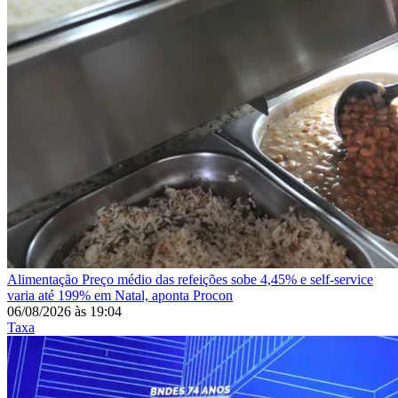
Alimentação
Preço médio das refeições sobe 4,45% e self-service
varia até 199% em Natal, aponta Procon
06/08/2026
às
19:04
Taxa