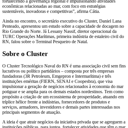
fortalecendo a governança regional e impulsionando atividades
econômicas relacionadas ao mar, com foco em estratégias
sustentáveis, inovadoras e competitivas”, afirma Cátia.
Ainda no encontro, o secretário executivo do Cluster, Daniel Lana
Penteado, apresentou um estudo sobre a capacidade de docagem no
Rio Grande do Norte. Já Lessany Nassif, diretor operacional da
TURC Operações Marítimas, primeira indústria de estaleiro civil do
RN, falou sobre o Terminal Pesqueiro de Natal.
Sobre o Cluster
O Cluster Tecnológico Naval do RN é uma associação civil sem fins
lucrativos ou político partidários – composta por três empresas
fundadoras (3R Petroleum, Emgepron e Intermarítima) e três
instituições eméritas (FIERN, SENAI e Coopesbra), que visa
impulsionar a geração de negócios relacionados à economia do mar
potiguar e se amplia para os demais estados nordestinos. Tem como
propósito a criação de um ecossistema de prosperidade, atuando em
tríplice hélice frente a indústrias, fornecedores de produtos e
serviços, armadores, investidores e demais partes interessadas nos
principais segmentos de atuação.
A ideia é que atrair negócios da iniciativa privada que se agreguem a
instituições públicas, para juntos, fortalecer atividades que têm o mar