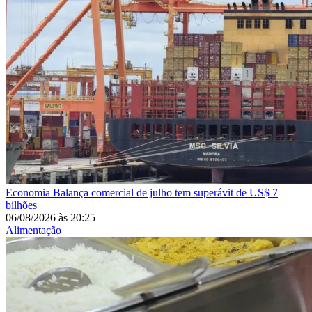
Economia
Balança comercial de julho tem superávit de US$ 7
bilhões
06/08/2026
às
20:25
Alimentação