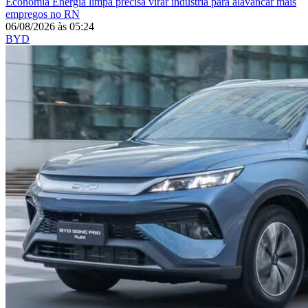
Economia
Energia limpa precisa virar indústria para alavancar mais
empregos no RN
06/08/2026
às
05:24
BYD