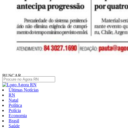
BUSCAR
Últimas Notícias
RN
Natal
Política
Polícia
Economia
Brasil
Saúde