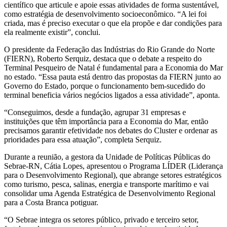
científico que articule e apoie essas atividades de forma sustentável,
como estratégia de desenvolvimento socioeconômico. “A lei foi
criada, mas é preciso executar o que ela propõe e dar condições para
ela realmente existir”, conclui.
O presidente da Federação das Indústrias do Rio Grande do Norte
(FIERN), Roberto Serquiz, destaca que o debate a respeito do
Terminal Pesqueiro de Natal é fundamental para a Economia do Mar
no estado. “Essa pauta está dentro das propostas da FIERN junto ao
Governo do Estado, porque o funcionamento bem-sucedido do
terminal beneficia vários negócios ligados a essa atividade”, aponta.
“Conseguimos, desde a fundação, agrupar 31 empresas e
instituições que têm importância para a Economia do Mar, então
precisamos garantir efetividade nos debates do Cluster e ordenar as
prioridades para essa atuação”, completa Serquiz.
Durante a reunião, a gestora da Unidade de Políticas Públicas do
Sebrae-RN, Cátia Lopes, apresentou o Programa LÍDER (Liderança
para o Desenvolvimento Regional), que abrange setores estratégicos
como turismo, pesca, salinas, energia e transporte marítimo e vai
consolidar uma Agenda Estratégica de Desenvolvimento Regional
para a Costa Branca potiguar.
“O Sebrae integra os setores público, privado e terceiro setor,