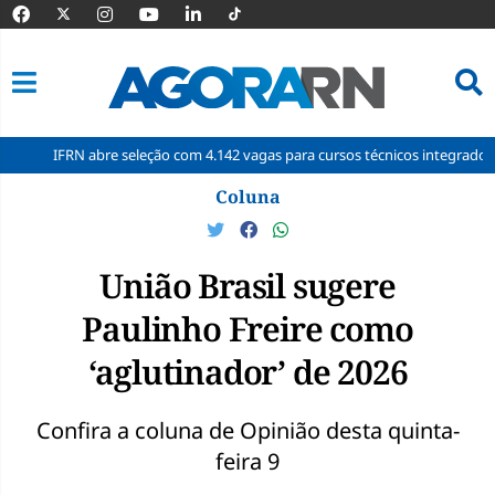
RN abre seleção com 4.142 vagas para cursos técnicos integrados
ABC
Pular
Coluna
para
o
conteúdo
União Brasil sugere
Paulinho Freire como
‘aglutinador’ de 2026
Confira a coluna de Opinião desta quinta-
feira 9