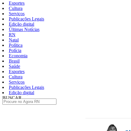
Esportes
Cultura
Serviços
Publicações Legais
Edição digital
Últimas Notícias
RN
Natal
Política
Polícia
Economia
Brasil
Saúde
Esportes
Cultura
Serviços
Publicações Legais
Edição digital
BUSCAR
ÚLTIMAS
Pular
para
o