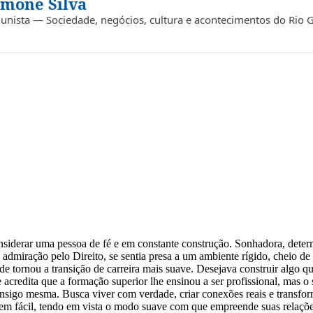
imone Silva
lunista — Sociedade, negócios, cultura e acontecimentos do Rio 
siderar uma pessoa de fé e em constante construção. Sonhadora, determ
 admiração pelo Direito, se sentia presa a um ambiente rígido, cheio de 
de tornou a transição de carreira mais suave. Desejava construir algo
credita que a formação superior lhe ensinou a ser profissional, mas o 
consigo mesma. Busca viver com verdade, criar conexões reais e transfo
 é bem fácil, tendo em vista o modo suave com que empreende suas relaç