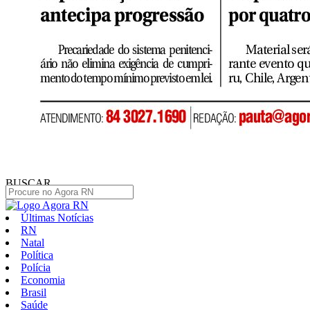
BUSCAR
Últimas Notícias
RN
Natal
Política
Polícia
Economia
Brasil
Saúde