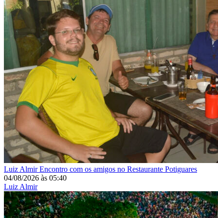
Luiz Almir
Encontro com os amigos no Restaurante Potiguares
04/08/2026
às
05:40
Luiz Almir