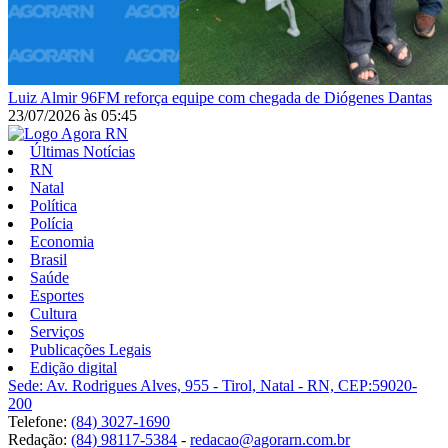
Luiz Almir
96FM reforça equipe com chegada de Diógenes Dantas
23/07/2026
às
05:45
Últimas Notícias
RN
Natal
Política
Polícia
Economia
Brasil
Saúde
Esportes
Cultura
Serviços
Publicações Legais
Edição digital
Sede: Av. Rodrigues Alves, 955 - Tirol, Natal - RN, CEP:59020-
200
Telefone:
(84) 3027-1690
Redação:
(84) 98117-5384
-
redacao@agorarn.com.br