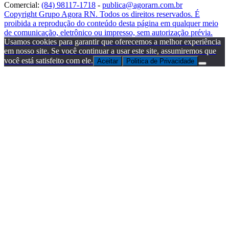
Comercial:
(84) 98117-1718
-
publica@agorarn.com.br
Copyright Grupo Agora RN. Todos os direitos reservados. É
proibida a reprodução do conteúdo desta página em qualquer meio
de comunicação, eletrônico ou impresso, sem autorização prévia.
Usamos cookies para garantir que oferecemos a melhor experiência
em nosso site. Se você continuar a usar este site, assumiremos que
você está satisfeito com ele.
Aceitar
Politica de Privacidade