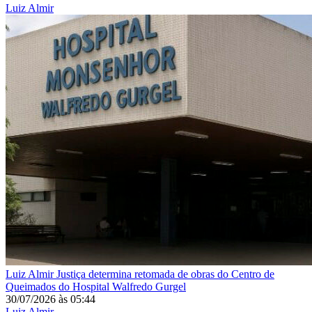
Luiz Almir
Luiz Almir
Justiça determina retomada de obras do Centro de
Queimados do Hospital Walfredo Gurgel
30/07/2026
às
05:44
Luiz Almir