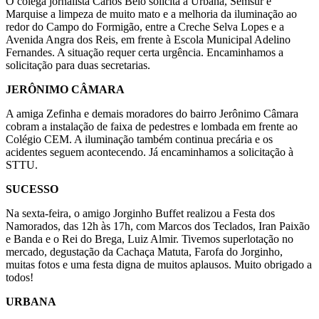
O colega jornalista Carlos Belo solicita a Urbana, Semsur e
Marquise a limpeza de muito mato e a melhoria da iluminação ao
redor do Campo do Formigão, entre a Creche Selva Lopes e a
Avenida Angra dos Reis, em frente à Escola Municipal Adelino
Fernandes. A situação requer certa urgência. Encaminhamos a
solicitação para duas secretarias.
JERÔNIMO CÂMARA
A amiga Zefinha e demais moradores do bairro Jerônimo Câmara
cobram a instalação de faixa de pedestres e lombada em frente ao
Colégio CEM. A iluminação também continua precária e os
acidentes seguem acontecendo. Já encaminhamos a solicitação à
STTU.
SUCESSO
Na sexta-feira, o amigo Jorginho Buffet realizou a Festa dos
Namorados, das 12h às 17h, com Marcos dos Teclados, Iran Paixão
e Banda e o Rei do Brega, Luiz Almir. Tivemos superlotação no
mercado, degustação da Cachaça Matuta, Farofa do Jorginho,
muitas fotos e uma festa digna de muitos aplausos. Muito obrigado a
todos!
URBANA