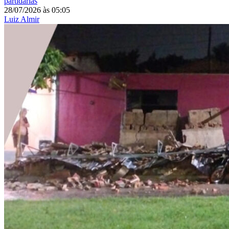
partidárias
28/07/2026
às
05:05
Luiz Almir