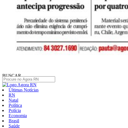
BUSCAR
Últimas Notícias
RN
Natal
Política
Polícia
Economia
Brasil
Saúde