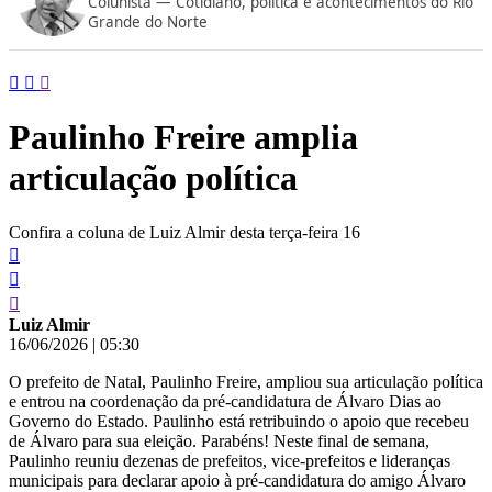
Colunista — Cotidiano, política e acontecimentos do Rio
conteúdo
Grande do Norte
Paulinho Freire amplia
articulação política
Confira a coluna de Luiz Almir desta terça-feira 16
Luiz Almir
16/06/2026
|
05:30
O prefeito de Natal, Paulinho Freire, ampliou sua articulação política
e entrou na coordenação da pré-candidatura de Álvaro Dias ao
Governo do Estado. Paulinho está retribuindo o apoio que recebeu
de Álvaro para sua eleição. Parabéns! Neste final de semana,
Paulinho reuniu dezenas de prefeitos, vice-prefeitos e lideranças
municipais para declarar apoio à pré-candidatura do amigo Álvaro