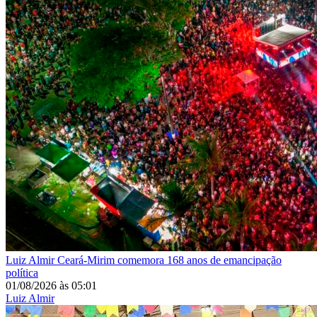
Luiz Almir
Ceará-Mirim comemora 168 anos de emancipação
política
01/08/2026
às
05:01
Luiz Almir