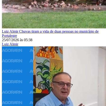
Luiz Almir
Chuvas tiram a vida de duas pessoas no município de
Portalegre
25/07/2026
às
05:38
Luiz Almir