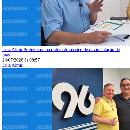
Luiz Almir
Prefeito assina ordem de serviço de pavimentação de
ruas
24/07/2026
às
08:57
Luiz Almir