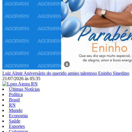
Luiz Almir
Aniversário do querido amigo talentoso Eninho Sinedino
21/07/2026
às
05:35
Últimas Notícias
Política
Brasil
RN
Mundo
Economia
Saúde
Esportes
Colunistas