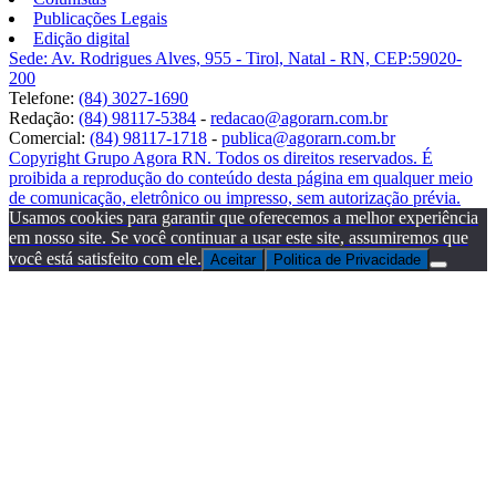
Publicações Legais
Edição digital
Sede: Av. Rodrigues Alves, 955 - Tirol, Natal - RN, CEP:59020-
200
Telefone:
(84) 3027-1690
Redação:
(84) 98117-5384
-
redacao@agorarn.com.br
Comercial:
(84) 98117-1718
-
publica@agorarn.com.br
Copyright Grupo Agora RN. Todos os direitos reservados. É
proibida a reprodução do conteúdo desta página em qualquer meio
de comunicação, eletrônico ou impresso, sem autorização prévia.
Usamos cookies para garantir que oferecemos a melhor experiência
em nosso site. Se você continuar a usar este site, assumiremos que
você está satisfeito com ele.
Aceitar
Politica de Privacidade