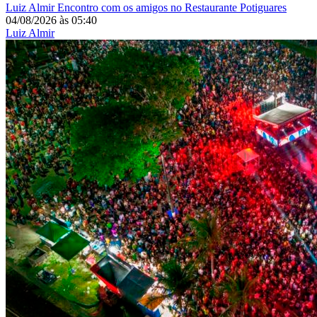
Luiz Almir
Encontro com os amigos no Restaurante Potiguares
04/08/2026
às
05:40
Luiz Almir