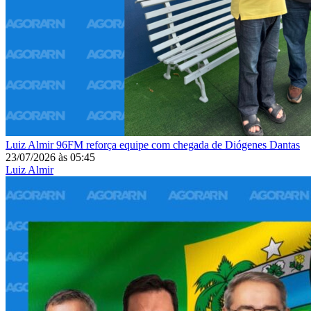
Luiz Almir
96FM reforça equipe com chegada de Diógenes Dantas
23/07/2026
às
05:45
Luiz Almir