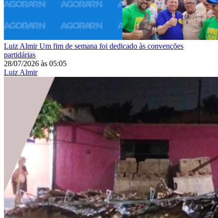
Luiz Almir
Um fim de semana foi dedicado às convenções
partidárias
28/07/2026
às
05:05
Luiz Almir