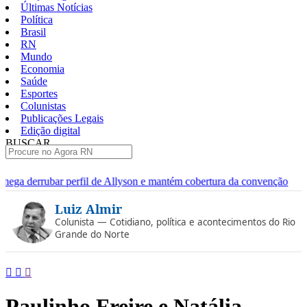
Últimas Notícias
Política
Brasil
RN
Mundo
Economia
Saúde
Esportes
Colunistas
Publicações Legais
Edição digital
BUSCAR
ÚLTIMAS
de Allyson e mantém cobertura da convenção
Dupla de fugitivo
Pular
Luiz Almir
para
o
Colunista — Cotidiano, política e acontecimentos do Rio
conteúdo
Grande do Norte
Paulinho Freire e Natália