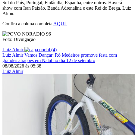
Sul do País, Portugal, Finlândia, Espanha, entre outros. Haverá
show com Iran Paixão, Banda Adrenalina e este Rei do Brega, Luiz
Almir.
Confira a coluna completa
AQUI.
Foto: Divulgação
Luiz Almir
Luiz Almir
Vamos Dançar: Rô Medeiros promove festa com
grandes atrações em Natal no dia 12 de setembro
08/08/2026
às
05:38
Luiz Almir