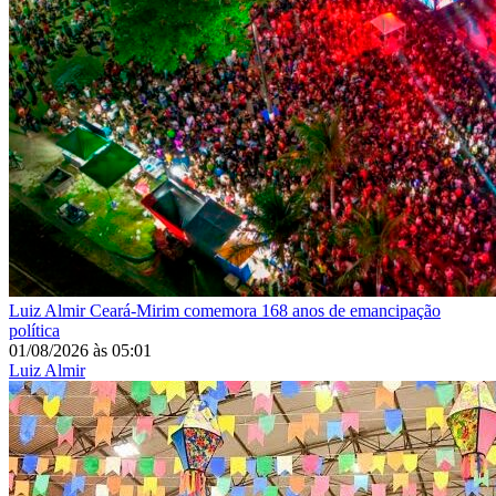
Luiz Almir
Ceará-Mirim comemora 168 anos de emancipação
política
01/08/2026
às
05:01
Luiz Almir