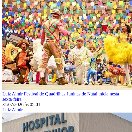
Luiz Almir
Festival de Quadrilhas Juninas de Natal inicia nesta
sexta-feira
31/07/2026
às
05:01
Luiz Almir