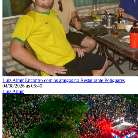
Luiz Almir
Encontro com os amigos no Restaurante Potiguares
04/08/2026
às
05:40
Luiz Almir