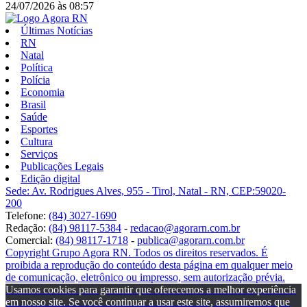
24/07/2026
às
08:57
Últimas Notícias
RN
Natal
Política
Polícia
Economia
Brasil
Saúde
Esportes
Cultura
Serviços
Publicações Legais
Edição digital
Sede: Av. Rodrigues Alves, 955 - Tirol, Natal - RN, CEP:59020-
200
Telefone:
(84) 3027-1690
Redação:
(84) 98117-5384
-
redacao@agorarn.com.br
Comercial:
(84) 98117-1718
-
publica@agorarn.com.br
Copyright Grupo Agora RN. Todos os direitos reservados. É
proibida a reprodução do conteúdo desta página em qualquer meio
de comunicação, eletrônico ou impresso, sem autorização prévia.
Usamos cookies para garantir que oferecemos a melhor experiência
em nosso site. Se você continuar a usar este site, assumiremos que