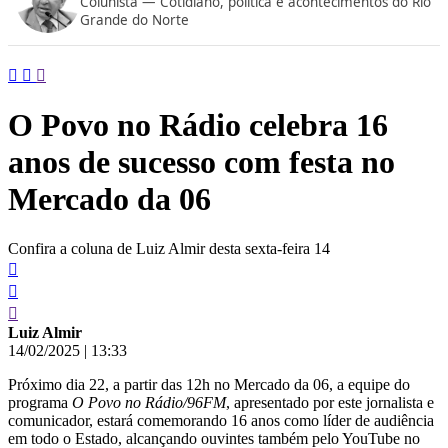
Colunista — Cotidiano, política e acontecimentos do Rio
conteúdo
Grande do Norte
O Povo no Rádio celebra 16
anos de sucesso com festa no
Mercado da 06
Confira a coluna de Luiz Almir desta sexta-feira 14
Luiz Almir
14/02/2025
|
13:33
Próximo dia 22, a partir das 12h no Mercado da 06, a equipe do
programa
O Povo no Rádio/96FM
, apresentado por este jornalista e
comunicador, estará comemorando 16 anos como líder de audiência
em todo o Estado, alcançando ouvintes também pelo YouTube no