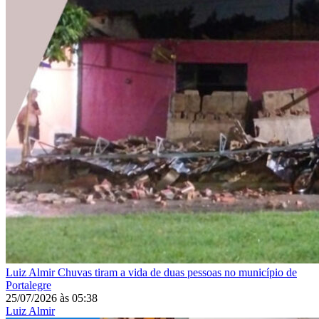
Luiz Almir
Chuvas tiram a vida de duas pessoas no município de
Portalegre
25/07/2026
às
05:38
Luiz Almir