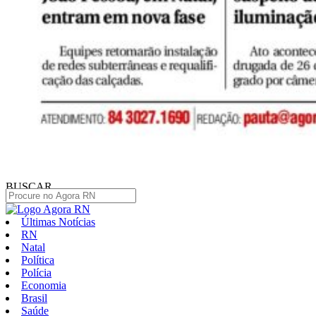
BUSCAR
Últimas Notícias
RN
Natal
Política
Polícia
Economia
Brasil
Saúde