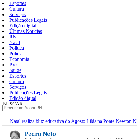
Esportes
Cultura
Serviços
Publicações Legais
Edição digital
Últimas Notícias
RN
Natal
Política
Polícia
Economia
Brasil
Saúde
Esportes
Cultura
Serviços
Publicações Legais
Edição digital
BUSCAR
ÚLTIMAS
litz educativa do Agosto Lilás na Ponte Newton Navarro neste sábado
Pular
Pedro Neto
para
o