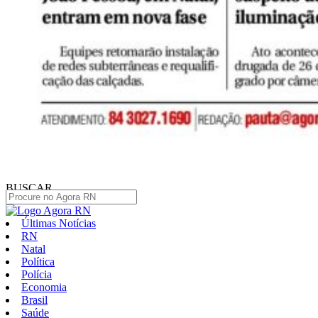
BUSCAR
Últimas Notícias
RN
Natal
Política
Polícia
Economia
Brasil
Saúde