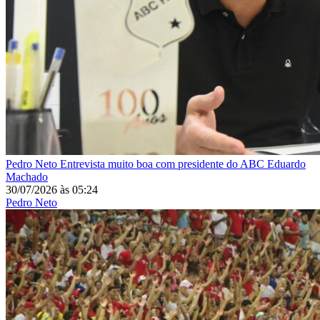
Pedro Neto
Entrevista muito boa com presidente do ABC Eduardo
Machado
30/07/2026
às
05:24
Pedro Neto