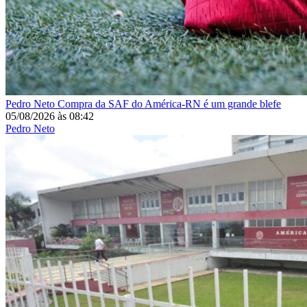
Pedro Neto
Compra da SAF do América-RN é um grande blefe
05/08/2026
às
08:42
Pedro Neto