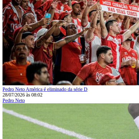
Pedro Neto
América é eliminado da série D
28/07/2026
às
08:02
Pedro Neto