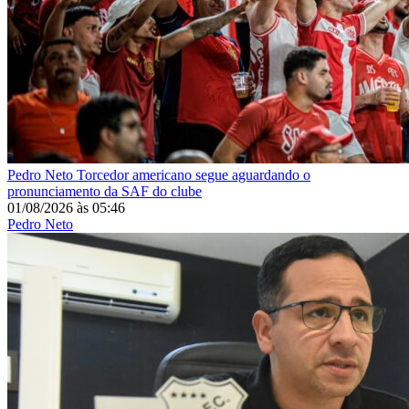
Pedro Neto
Torcedor americano segue aguardando o
pronunciamento da SAF do clube
01/08/2026
às
05:46
Pedro Neto