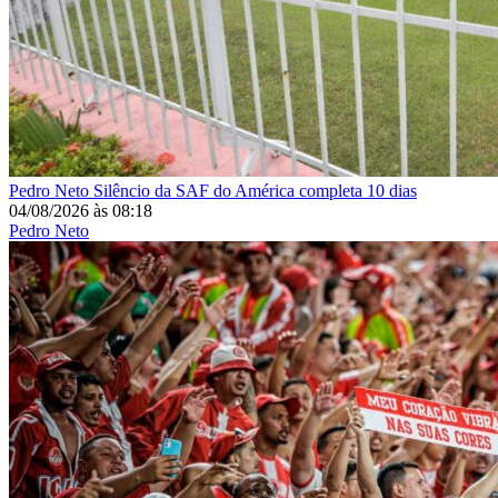
Pedro Neto
Silêncio da SAF do América completa 10 dias
04/08/2026
às
08:18
Pedro Neto