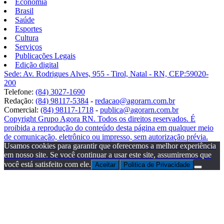
Economia
Brasil
Saúde
Esportes
Cultura
Serviços
Publicações Legais
Edição digital
Sede: Av. Rodrigues Alves, 955 - Tirol, Natal - RN, CEP:59020-
200
Telefone:
(84) 3027-1690
Redação:
(84) 98117-5384
-
redacao@agorarn.com.br
Comercial:
(84) 98117-1718
-
publica@agorarn.com.br
Copyright Grupo Agora RN. Todos os direitos reservados. É
proibida a reprodução do conteúdo desta página em qualquer meio
de comunicação, eletrônico ou impresso, sem autorização prévia.
Usamos cookies para garantir que oferecemos a melhor experiência
em nosso site. Se você continuar a usar este site, assumiremos que
você está satisfeito com ele.
Aceitar
Politica de Privacidade