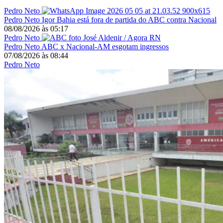
Pedro Neto
Pedro Neto
Igor Bahia está fora de partida do ABC contra Nacional
08/08/2026
às
05:17
Pedro Neto
Pedro Neto
ABC x Nacional-AM esgotam ingressos
07/08/2026
às
08:44
Pedro Neto