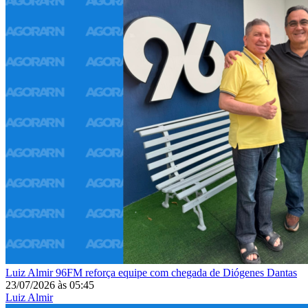
Luiz Almir
96FM reforça equipe com chegada de Diógenes Dantas
23/07/2026
às
05:45
Luiz Almir