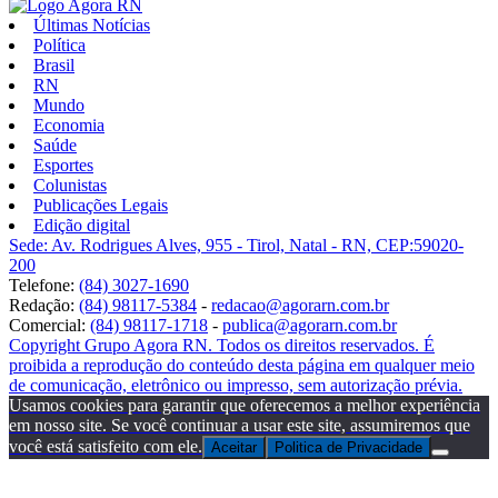
Últimas Notícias
Política
Brasil
RN
Mundo
Economia
Saúde
Esportes
Colunistas
Publicações Legais
Edição digital
Sede: Av. Rodrigues Alves, 955 - Tirol, Natal - RN, CEP:59020-
200
Telefone:
(84) 3027-1690
Redação:
(84) 98117-5384
-
redacao@agorarn.com.br
Comercial:
(84) 98117-1718
-
publica@agorarn.com.br
Copyright Grupo Agora RN. Todos os direitos reservados. É
proibida a reprodução do conteúdo desta página em qualquer meio
de comunicação, eletrônico ou impresso, sem autorização prévia.
Usamos cookies para garantir que oferecemos a melhor experiência
em nosso site. Se você continuar a usar este site, assumiremos que
você está satisfeito com ele.
Aceitar
Politica de Privacidade