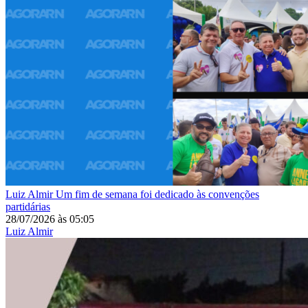
Luiz Almir
Um fim de semana foi dedicado às convenções
partidárias
28/07/2026
às
05:05
Luiz Almir