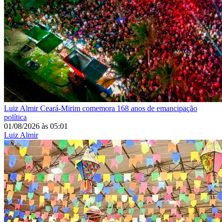
Luiz Almir
Ceará-Mirim comemora 168 anos de emancipação
política
01/08/2026
às
05:01
Luiz Almir