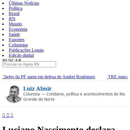
Últimas Notícias
Política
Brasil
RN
Mundo
Economia
Saúde
Esportes
Colunistas
Publicações Legais
Edição digital
BUSCAR
ÚLTIMAS
em defesa de Andrei Rodrigues
TRE marca audiência para dividir 
Pular
Luiz Almir
para
o
Colunista — Cotidiano, política e acontecimentos do Rio
conteúdo
Grande do Norte
Luciano Nascimento declara