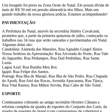
Um foragido foi preso na Zona Oeste de Natal. Ele possui dívida de
mais de R$ 50 mil em pensão alimentícia dos filhos. Mais um
grande trabalho da nossa gloriosa polícia. Estamos acompanhando!
PAVIMENTAÇÃO
A Prefeitura do Natal, através da secretária Shirley Cavalcanti,
prometeu que, a partir da primeira quinzena de julho, começarão os
trabalhos nas 34 ruas que serão saneadas e pavimentadas em Natal.
Algumas delas são:
Candelária: Alameda das Mansões, Rua Agnaldo Gurgel Júnior.
Nossa Senhora da Apresentação: Rua Alvorada do Norte, Rua Vale
do Jaguaribe, Rua Pirilampos, Rua Dad Pedrinhas, Rua Santa
Luzia.
Lagoa Azul: Rua Bumba Meu Boi.
Igapó: Rua Felipe dos Santos.
Potengi: Rua Ilha de Marajó, Rua Ilha de São Pedro, Rua Chapada
do Apodi, Rua Atol das Rocas, Avenida Apucarana, Rua Tijuca,
Rua Vital Ramos, Rua Milton Servita, Rua Cabo de São Tomé.
ESPORTE
Continuamos cobrando ao amigo secretário Hermes Câmara a
reforma completa da quadra de esportes do Conjunto dos Garis, da
quadra de esportes do Igapó (com compromisso de cobertura) e