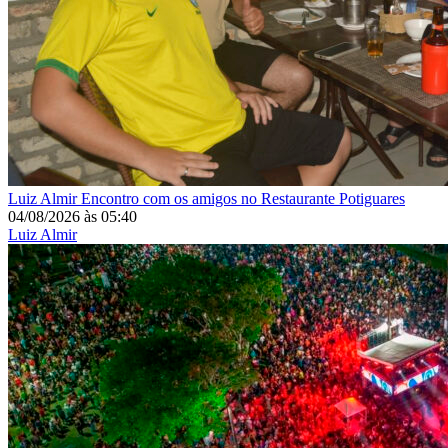
Luiz Almir
Encontro com os amigos no Restaurante Potiguares
04/08/2026
às
05:40
Luiz Almir