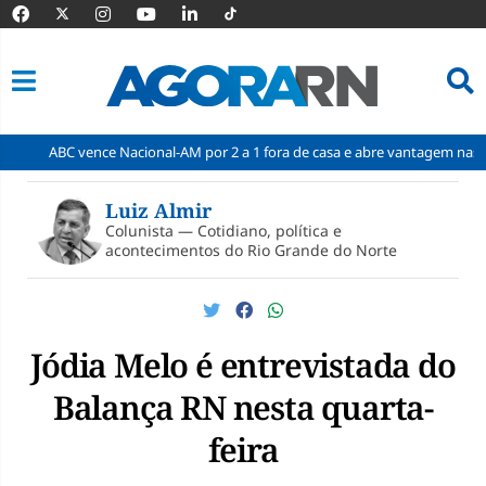
C vence Nacional-AM por 2 a 1 fora de casa e abre vantagem nas quartas
Pular
para
Luiz Almir
o
Colunista — Cotidiano, política e
conteúdo
acontecimentos do Rio Grande do Norte
Jódia Melo é entrevistada do
Balança RN nesta quarta-
feira