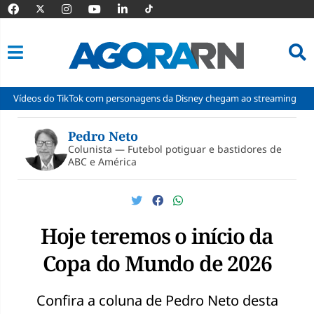
o TikTok com personagens da Disney chegam ao streaming
Cadu cham
Pular
para
Pedro Neto
o
Colunista — Futebol potiguar e bastidores de
conteúdo
ABC e América
Hoje teremos o início da
Copa do Mundo de 2026
Confira a coluna de Pedro Neto desta