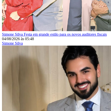
Simone Silva
Festa em grande estilo para os novos auditores fiscais
04/08/2026
às
05:48
Simone Silva