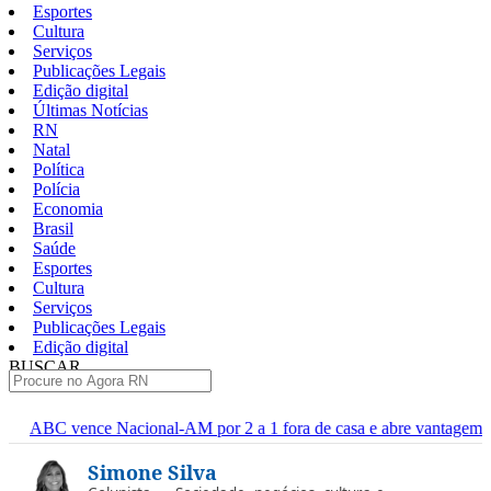
Esportes
Cultura
Serviços
Publicações Legais
Edição digital
Últimas Notícias
RN
Natal
Política
Polícia
Economia
Brasil
Saúde
Esportes
Cultura
Serviços
Publicações Legais
Edição digital
BUSCAR
ÚLTIMAS
-AM por 2 a 1 fora de casa e abre vantagem nas quartas
Cine S
Pular
Simone Silva
para
o