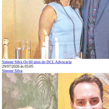
Simone Silva
Os 60 anos do DCL Advocacia
29/07/2026
às
05:05
Simone Silva