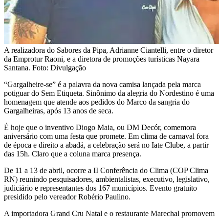
A realizadora do Sabores da Pipa, Adrianne Ciantelli, entre o diretor
da Emprotur Raoni, e a diretora de promoções turísticas Nayara
Santana. Foto: Divulgação
“Gargalheire-se” é a palavra da nova camisa lançada pela marca
potiguar do Sem Etiqueta. Sinônimo da alegria do Nordestino é uma
homenagem que atende aos pedidos do Marco da sangria do
Gargalheiras, após 13 anos de seca.
É hoje que o inventivo Diogo Maia, ou DM Decór, comemora
aniversário com uma festa que promete. Em clima de carnaval fora
de época e direito a abadá, a celebração será no Iate Clube, a partir
das 15h. Claro que a coluna marca presença.
De 11 a 13 de abril, ocorre a II Conferência do Clima (COP Clima
RN) reunindo pesquisadores, ambientalistas, executivo, legislativo,
judiciário e representantes dos 167 municípios. Evento gratuito
presidido pelo vereador Robério Paulino.
A importadora Grand Cru Natal e o restaurante Marechal promovem