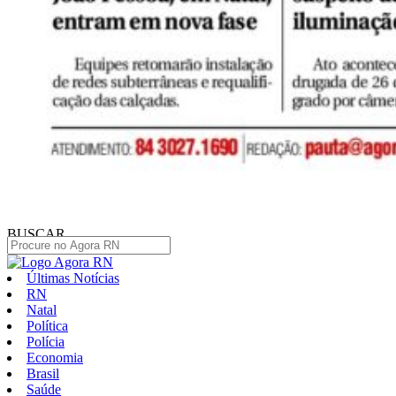
BUSCAR
Últimas Notícias
RN
Natal
Política
Polícia
Economia
Brasil
Saúde