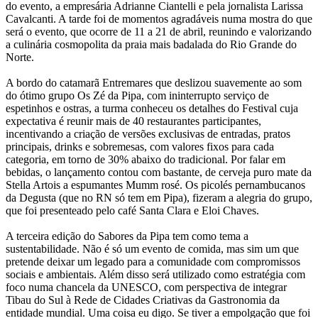
do evento, a empresária Adrianne Ciantelli e pela jornalista Larissa
Cavalcanti. A tarde foi de momentos agradáveis numa mostra do que
será o evento, que ocorre de 11 a 21 de abril, reunindo e valorizando
a culinária cosmopolita da praia mais badalada do Rio Grande do
Norte.
A bordo do catamarã Entremares que deslizou suavemente ao som
do ótimo grupo Os Zé da Pipa, com ininterrupto serviço de
espetinhos e ostras, a turma conheceu os detalhes do Festival cuja
expectativa é reunir mais de 40 restaurantes participantes,
incentivando a criação de versões exclusivas de entradas, pratos
principais, drinks e sobremesas, com valores fixos para cada
categoria, em torno de 30% abaixo do tradicional. Por falar em
bebidas, o lançamento contou com bastante, de cerveja puro mate da
Stella Artois a espumantes Mumm rosé. Os picolés pernambucanos
da Degusta (que no RN só tem em Pipa), fizeram a alegria do grupo,
que foi presenteado pelo café Santa Clara e Eloi Chaves.
A terceira edição do Sabores da Pipa tem como tema a
sustentabilidade. Não é só um evento de comida, mas sim um que
pretende deixar um legado para a comunidade com compromissos
sociais e ambientais. Além disso será utilizado como estratégia com
foco numa chancela da UNESCO, com perspectiva de integrar
Tibau do Sul à Rede de Cidades Criativas da Gastronomia da
entidade mundial. Uma coisa eu digo. Se tiver a empolgação que foi