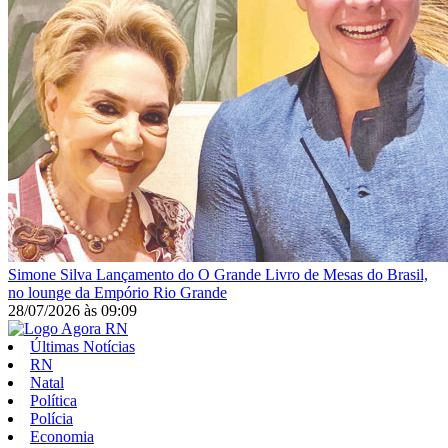
Simone Silva
Lançamento do O Grande Livro de Mesas do Brasil,
no lounge da Empório Rio Grande
28/07/2026
às
09:09
Últimas Notícias
RN
Natal
Política
Polícia
Economia