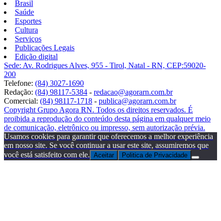
Brasil
Saúde
Esportes
Cultura
Serviços
Publicações Legais
Edição digital
Sede: Av. Rodrigues Alves, 955 - Tirol, Natal - RN, CEP:59020-
200
Telefone:
(84) 3027-1690
Redação:
(84) 98117-5384
-
redacao@agorarn.com.br
Comercial:
(84) 98117-1718
-
publica@agorarn.com.br
Copyright Grupo Agora RN. Todos os direitos reservados. É
proibida a reprodução do conteúdo desta página em qualquer meio
de comunicação, eletrônico ou impresso, sem autorização prévia.
Usamos cookies para garantir que oferecemos a melhor experiência
em nosso site. Se você continuar a usar este site, assumiremos que
você está satisfeito com ele.
Aceitar
Politica de Privacidade