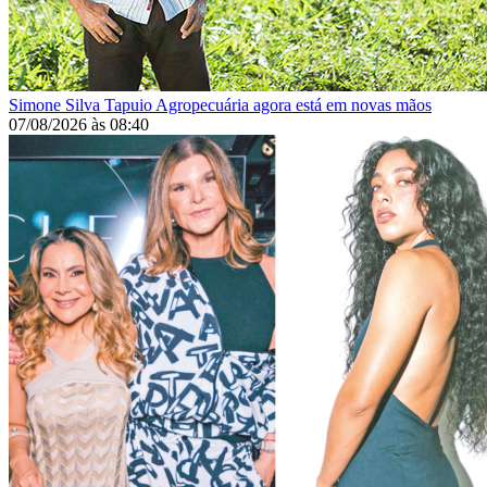
Simone Silva
Tapuio Agropecuária agora está em novas mãos
07/08/2026
às
08:40