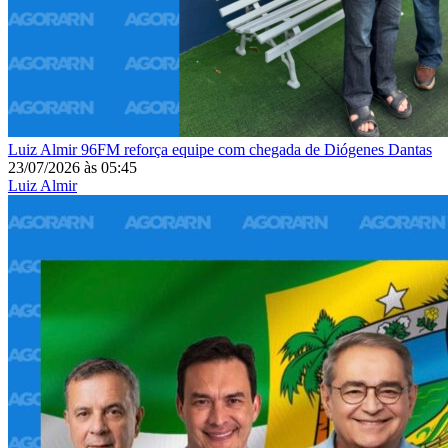
Luiz Almir
96FM reforça equipe com chegada de Diógenes Dantas
23/07/2026
às
05:45
Luiz Almir