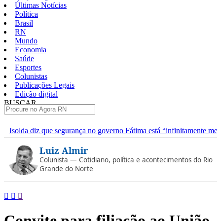
Últimas Notícias
Política
Brasil
RN
Mundo
Economia
Saúde
Esportes
Colunistas
Publicações Legais
Edição digital
BUSCAR
ÚLTIMAS
rança no governo Fátima está “infinitamente melhor”
TJRN escolh
Pular
Luiz Almir
para
o
Colunista — Cotidiano, política e acontecimentos do Rio
conteúdo
Grande do Norte
Convite para filiação ao União