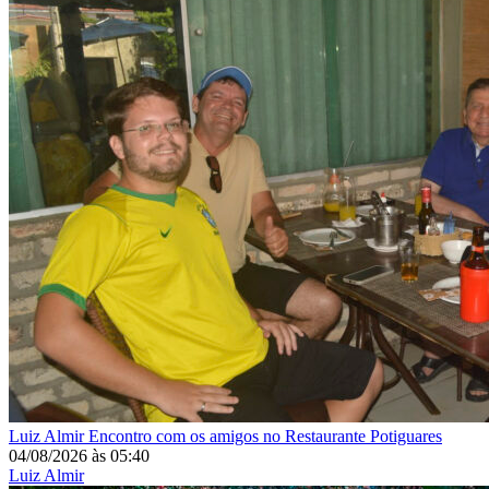
Luiz Almir
Encontro com os amigos no Restaurante Potiguares
04/08/2026
às
05:40
Luiz Almir