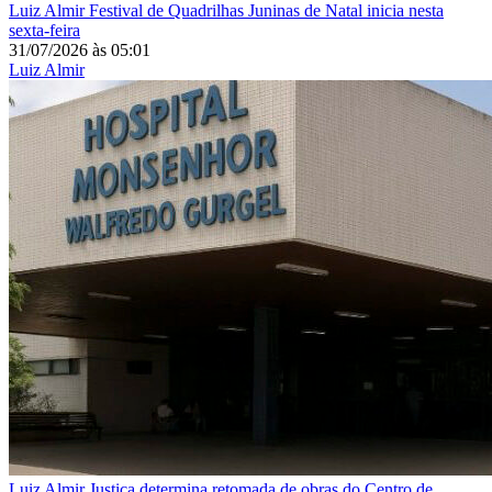
Luiz Almir
Festival de Quadrilhas Juninas de Natal inicia nesta
sexta-feira
31/07/2026
às
05:01
Luiz Almir
Luiz Almir
Justiça determina retomada de obras do Centro de