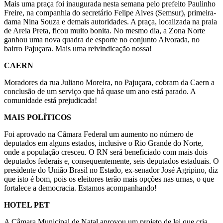
Mais uma praça foi inaugurada nesta semana pelo prefeito Paulinho
Freire, na companhia do secretário Felipe Alves (Semsur), primeira-
dama Nina Souza e demais autoridades. A praça, localizada na praia
de Areia Preta, ficou muito bonita. No mesmo dia, a Zona Norte
ganhou uma nova quadra de esporte no conjunto Alvorada, no
bairro Pajuçara. Mais uma reivindicação nossa!
CAERN
Moradores da rua Juliano Moreira, no Pajuçara, cobram da Caern a
conclusão de um serviço que há quase um ano está parado. A
comunidade está prejudicada!
MAIS POLÍTICOS
Foi aprovado na Câmara Federal um aumento no número de
deputados em alguns estados, inclusive o Rio Grande do Norte,
onde a população cresceu. O RN será beneficiado com mais dois
deputados federais e, consequentemente, seis deputados estaduais. O
presidente do União Brasil no Estado, ex-senador José Agripino, diz
que isto é bom, pois os eleitores terão mais opções nas urnas, o que
fortalece a democracia. Estamos acompanhando!
HOTEL PET
A Câmara Municipal de Natal aprovou um projeto de lei que cria