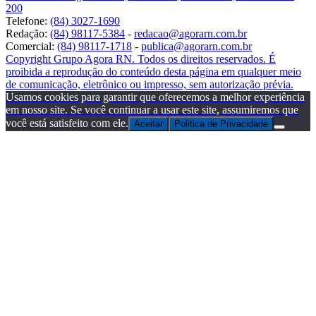
200
Telefone:
(84) 3027-1690
Redação:
(84) 98117-5384
-
redacao@agorarn.com.br
Comercial:
(84) 98117-1718
-
publica@agorarn.com.br
Copyright Grupo Agora RN. Todos os direitos reservados. É
proibida a reprodução do conteúdo desta página em qualquer meio
de comunicação, eletrônico ou impresso, sem autorização prévia.
Usamos cookies para garantir que oferecemos a melhor experiência
em nosso site. Se você continuar a usar este site, assumiremos que
você está satisfeito com ele.
Aceitar
Politica de Privacidade