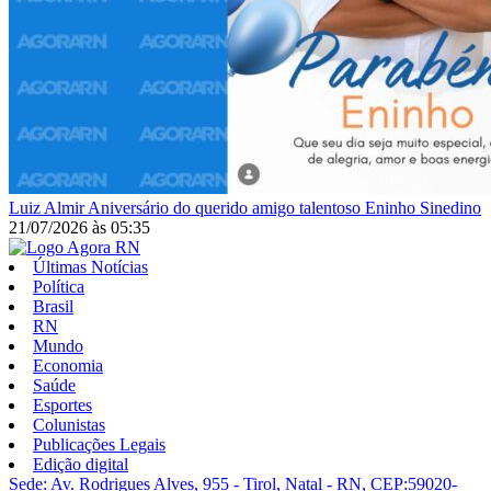
Luiz Almir
Aniversário do querido amigo talentoso Eninho Sinedino
21/07/2026
às
05:35
Últimas Notícias
Política
Brasil
RN
Mundo
Economia
Saúde
Esportes
Colunistas
Publicações Legais
Edição digital
Sede: Av. Rodrigues Alves, 955 - Tirol, Natal - RN, CEP:59020-