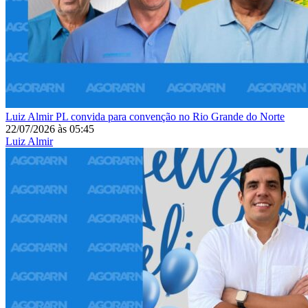
Luiz Almir
PL convida para convenção no Rio Grande do Norte
22/07/2026
às
05:45
Luiz Almir