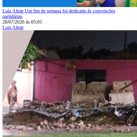
Luiz Almir
Um fim de semana foi dedicado às convenções
partidárias
28/07/2026
às
05:05
Luiz Almir